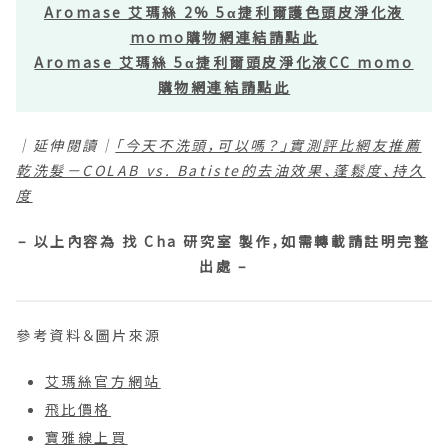
Aromase 艾瑪絲 2% 5α捷利爾護色頭皮淨化液
momo購物網連結請點此
Aromase 艾瑪絲 5α捷利爾頭皮淨化液CC momo
購物網連結請點此
｜延伸閱讀｜
「今天不洗頭，可以嗎？」實測評比網友推薦
乾洗髮－COLAB vs. Batiste的去油效果、蓬鬆度、持久
度
– 以上內容為 找 Cha 研究室 製作，如需轉載請註明完整
出處 –
參考資料＆圖片來源
艾瑪絲官方網站
飛比價格
寶雅線上買