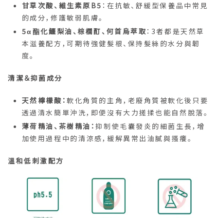
甘草次酸、維生素原B5
：在抗敏、舒緩型保養品中常見
的成分，修護敏弱肌膚。
5α酯化鱷梨油、棕櫚酊、何首烏萃取
：3者都是天然草
本滋養配方，可期待強健髮根、保持髮絲的水分與韌
度。
清潔＆抑菌成分
天然檸檬酸：
軟化角質的主角，老廢角質被軟化後只要
透過清水簡單沖洗，即便沒有大力搓揉也能自然脫落。
薄荷精油、茶樹精油：
抑制使毛囊發炎的細菌生長，增
加使用過程中的清涼感，緩解異常出油膩與搔癢。
溫和低刺激配方