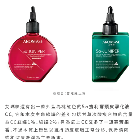
擷取自：
寶雅線上買
艾瑪絲還有出一款外型為桃紅色的
5α捷利爾頭皮淨化液
CC
，它和本次主角綠罐的差別包括甘草次酸複合物的含量
為CC紅罐1%、綠罐2%；另香氣上
CC又多了一道芬芳果
香
，不過本質上皆是以維持頭皮皮脂正常分泌、保持清爽
感和深層洗淨為主要訴求。