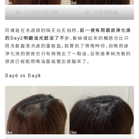
前一天有使用淨化液
前一天單純洗頭
同樣是在洗過頭的隔天白天拍照，
前一夜有用頭皮淨化液
的Day2明顯油光就淡了不少
，髮絲摸起來的觸感也比只
用洗髮露清洗過的還輕盈。就算到了傍晚時份，前晚用過
淨化液的頭皮也只有稍微出了一點油，反倒是單純洗髮的
頭皮已經能用吸油面紙壓出皮脂來了。
Day6 vs Day8