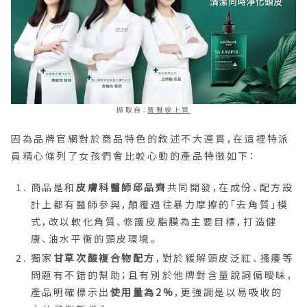
擷取自：
寶雅線上買
因為品牌官網對於商品特色的敘述不大連貫，在這裡特派
員精心條列了女孩們會比較心動的產品特徵如下：
商品是和
皮膚科醫師邱品齊
共同開發，在成份、配方設
計上都有醫師參與，顛覆過往暴力摩擦的「去角質」模
式，改以軟化角質、修護皮脂膜為主要目標，打造健
康、油水平衡的頭皮環境。
獨家
甘草次酸複合物配方
，對於緩解頭皮泛紅、搔癢等
問題有不錯的幫助；且有別於他牌對含量說詞偏曖昧，
產品明確標示出
使用量為2%
，更強調是以易吸收的