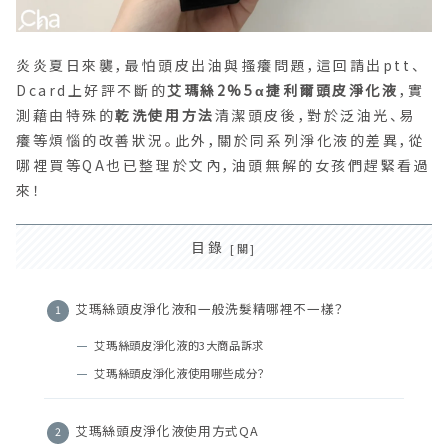
炎炎夏日來襲，最怕頭皮出油與搔癢問題，這回請出ptt、
Dcard上好評不斷的
艾瑪絲2%5α捷利爾頭皮淨化液
，實
測藉由特殊的
乾洗使用方法
清潔頭皮後，對於泛油光、易
癢等煩惱的改善狀況。此外，關於同系列淨化液的差異，從
哪裡買等QA也已整理於文內，油頭無解的女孩們趕緊看過
來！
目錄
艾瑪絲頭皮淨化液和一般洗髮精哪裡不一樣？
艾瑪絲頭皮淨化液的3大商品訴求
艾瑪絲頭皮淨化液使用哪些成分？
艾瑪絲頭皮淨化液使用方式QA