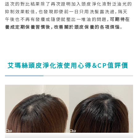
這次的對比結果除了再次證明加入頭皮淨化液對泛油光的
抑制效果較佳，也發現即便前一日只用洗髮露洗過，隔天
午後也不再有發癢或隨便就壓出一堆油的問題，
可期待在
養成定期保養習慣後，改善關於頭皮保養的各項煩惱
。
艾瑪絲頭皮淨化液使用心得＆CP值評價