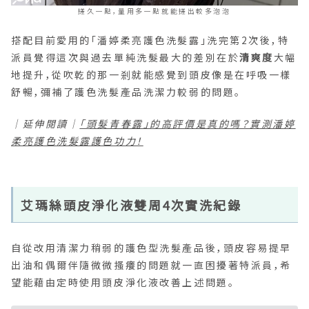
搓久一點，量用多一點就能搓出較多泡泡
搭配目前愛用的「潘婷柔亮護色洗髮露」洗完第2次後，特
派員覺得這次與過去單純洗髮最大的差別在於
清爽度
大幅
地提升，從吹乾的那一剎就能感覺到頭皮像是在呼吸一樣
舒暢，彌補了護色洗髮產品洗潔力較弱的問題。
｜延伸閱讀｜
「頭髮青春露」的高評價是真的嗎？實測潘婷
柔亮護色洗髮露護色功力！
艾瑪絲頭皮淨化液雙周4次實洗紀錄
自從改用清潔力稍弱的護色型洗髮產品後，頭皮容易提早
出油和偶爾伴隨微微搔癢的問題就一直困擾著特派員，希
望能藉由定時使用頭皮淨化液改善上述問題。