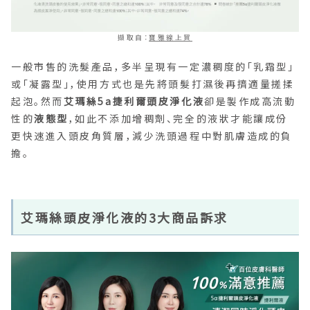
擷取自：
寶雅線上買
一般市售的洗髮產品，多半呈現有一定濃稠度的「乳霜型」
或「凝露型」，使用方式也是先將頭髮打濕後再擠適量搓揉
起泡。然而
艾瑪絲5a捷利爾頭皮淨化液
卻是製作成高流動
性的
液態型
，如此不添加增稠劑、完全的液狀才能讓成份
更快速進入頭皮角質層，減少洗頭過程中對肌膚造成的負
擔。
艾瑪絲頭皮淨化液的3大商品訴求