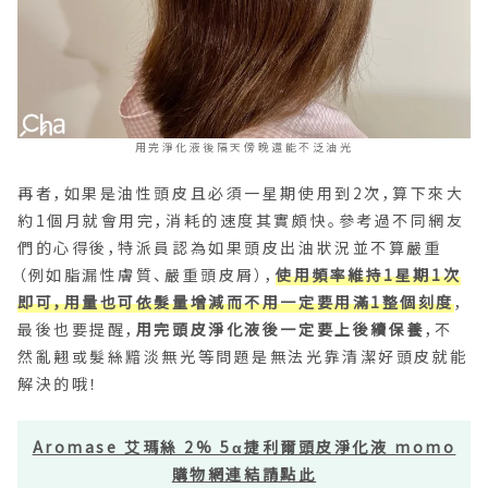
用完淨化液後隔天傍晚還能不泛油光
再者，如果是油性頭皮且必須一星期使用到2次，算下來大
約1個月就會用完，消耗的速度其實頗快。參考過不同網友
們的心得後，特派員認為如果頭皮出油狀況並不算嚴重
（例如脂漏性膚質、嚴重頭皮屑），
使用頻率維持1星期1次
即可，用量也可依髮量增減而不用一定要用滿1整個刻度
，
最後也要提醒，
用完頭皮淨化液後一定要上後續保養
，不
然亂翹或髮絲黯淡無光等問題是無法光靠清潔好頭皮就能
解決的哦！
Aromase 艾瑪絲 2% 5α捷利爾頭皮淨化液 momo
購物網連結請點此