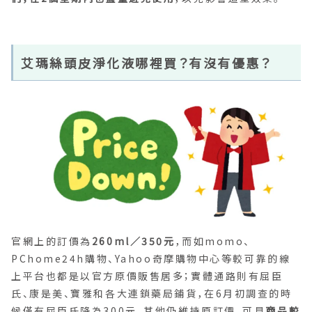
艾瑪絲頭皮淨化液哪裡買？有沒有優惠？
官網上的訂價為
260ml／350元
，而如momo、
PChome24h購物、Yahoo奇摩購物中心等較可靠的線
上平台也都是以官方原價販售居多；實體通路則有屈臣
氏、康是美、寶雅和各大連鎖藥局鋪貨，在6月初調查的時
候僅有屈臣氏降為300元，其他仍維持原訂價，可見
商品較