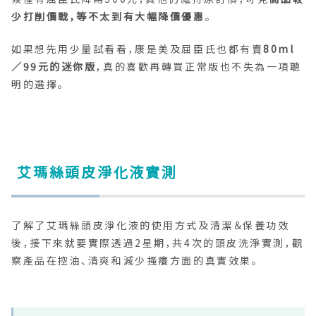
少打削價戰，等不太到有大幅降價優惠
。
如果想先用少量試看看，康是美及屈臣氏也都有賣
80ml
／99元的迷你版
，真的喜歡再轉買正常版也不失為一項聰
明的選擇。
艾瑪絲頭皮淨化液實測
了解了艾瑪絲頭皮淨化液的使用方式及清潔＆保養功效
後，接下來就要實際透過2星期，共4次的頭皮洗淨實測，觀
察產品在控油、清爽和減少搔癢方面的真實效果。