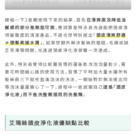
加入淨化液後抑制出油
只用洗髮精洗後隔天泛油
總結一下2星期使用下來的結果，首先
在清爽度及降低油
膩感的部分是無話可說
，應該算是特派員洗過能把頭皮清
得最徹底的清潔產品，不過也想特別提出「
頭皮清爽舒適
≠頭髮柔順水潤
」，如果想額外解決髮絲的粗糙、毛躁或缺
乏亮澤等問題，光透過頭皮淨化液很難一次達成。
此外，特派員覺得比較難習慣的還是乾洗泡泡量較少，需
要花時間細心搓的使用方法，習慣了平時加大量水讓所有
髮絲兩三下就充盈滿泡沫的洗法，一開始對於無法搓出同
等泡沫量還擔心了一下，過程中一直說服自己
這是「頭皮
淨化液」而不是洗整顆頭用的洗髮精
。
艾瑪絲頭皮淨化液優缺點比較