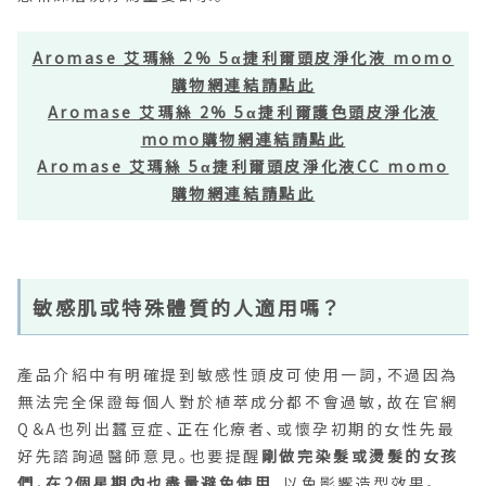
Aromase 艾瑪絲 2% 5α捷利爾頭皮淨化液 momo
購物網連結請點此
Aromase 艾瑪絲 2% 5α捷利爾護色頭皮淨化液
momo購物網連結請點此
Aromase 艾瑪絲 5α捷利爾頭皮淨化液CC momo
購物網連結請點此
敏感肌或特殊體質的人適用嗎？
產品介紹中有明確提到敏感性頭皮可使用一詞，不過因為
無法完全保證每個人對於植萃成分都不會過敏，故在官網
Q＆A也列出蠶豆症、正在化療者、或懷孕初期的女性先最
好先諮詢過醫師意見。也要提醒
剛做完染髮或燙髮的女孩
們，在2個星期內也盡量避免使用
，以免影響造型效果。