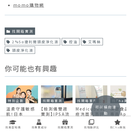
momo購物網
找開箱實測
2%5α捷利爾頭皮淨化液
控油
艾瑪絲
頭皮淨化液
你可能也有興趣
特別企劃
找開箱實測
找開箱實測
找Cha與
可以橫向滾
溫柔守護敏感
【檢測儀雙週
Medicube抗
保健食品
動
肌！日本
實測】IPSA流
痘洗面乳高評
專員App
「ONLY
金水真的可以
價是真的嗎？7
小資保養
MINERALS」
有效保濕並縮
天實測膚況竟
道：偽素
找美容知識
找專業成分
找開箱實測
找殘酷評比
找Cha與我
礦物底妝＆秋
小毛孔嗎？
產生「這樣」變
感，輕鬆