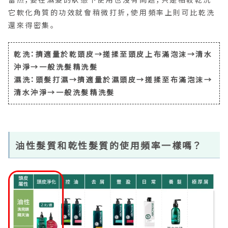
它軟化角質的功效就會稍微打折，使用頻率上則可比乾洗
還來得密集。
乾洗：擠適量於乾頭皮→搓揉至頭皮上布滿泡沫→清水
沖淨→一般洗髮精洗髮
濕洗：頭髮打濕→擠適量於濕頭皮→搓揉至布滿泡沫→
清水沖淨→一般洗髮精洗髮
油性髮質和乾性髮質的使用頻率一樣嗎？