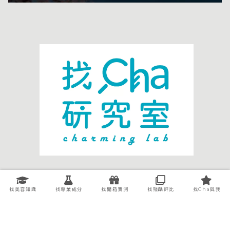
關於我們
廣告洽談
聯絡我們
智慧財產權處理
找美容知識
找專業成分
找開箱實測
找殘酷評比
找Cha與我
隱私權條款