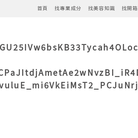
首頁
找專業成分
找美容知識
找開箱
GU25IVw6bsKB33Tycah4OLo
CPaJItdjAmetAe2wNvzBI_iR4
vuluE_mi6VkEiMsT2_PCJuNr