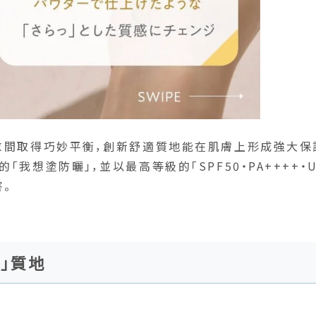
求間取得巧妙平衡，創新舒適質地能在肌膚上形成強大保
我想塗防曬」，並以最高等級的「SPF50・PA++++・U
。
」質地