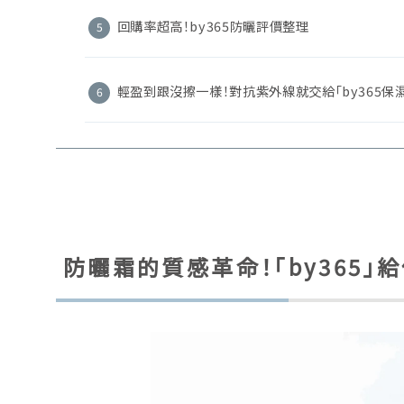
回購率超高！by365防曬評價整理
輕盈到跟沒擦一樣！對抗紫外線就交給「by365保
防曬霜的質感革命！「by365」