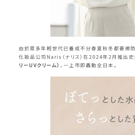
由於眾多年輕世代已養成不分春夏秋冬都要擦防
化妝品公司Naris（ナリス）在2024年2月推出
リーUVクリーム）
，一上市即轟動全日本。