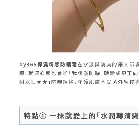
by365保濕粉感防曬霜
在水漾與清爽的兩大訴
膜，就連心態也會從「我該塗防曬」轉變成更正向的「
耐水性★★」防曬規格，守護肌膚不受紫外線侵害
特點① 一抹就愛上的「水潤轉清爽