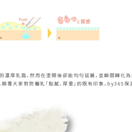
的的濃厚乳霜，然而在塗開後卻能均勻延展，並瞬間轉化為
顛覆大家對防曬乳「黏膩、厚重」的既有印象，by365保