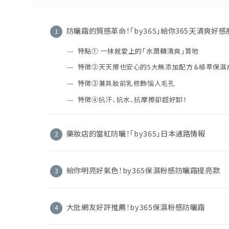
防曬霜的質感革命！「by365」給你365天清爽好感
特點① 一抹就愛上的「水潤轉清爽」質地
特徴②天天擦也安心的5大無添加配方＆植萃保濕
特徴③兼具妝前乳修飾惱人毛孔
特徴④抗汗、抗水、抗摩擦卻超好卸！
藥妝店的當紅防曬！「by365」日本通路情報
給你明亮好氣色！by365保濕粉感防曬霜提亮款
大批網友好評推薦！by365保濕粉感防曬霜