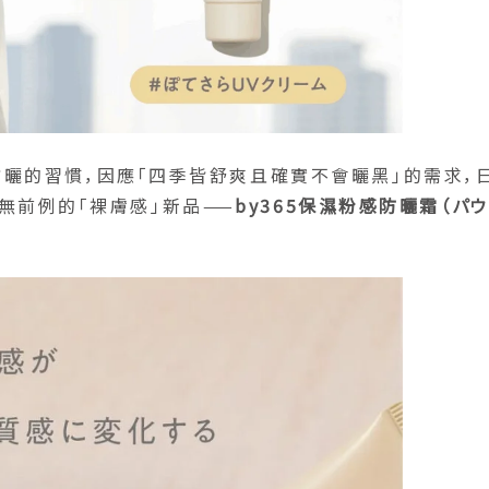
曬的習慣，因應「四季皆舒爽且確實不會曬黑」的需求，
史無前例的「裸膚感」新品——
by365保濕粉感防曬霜（パ