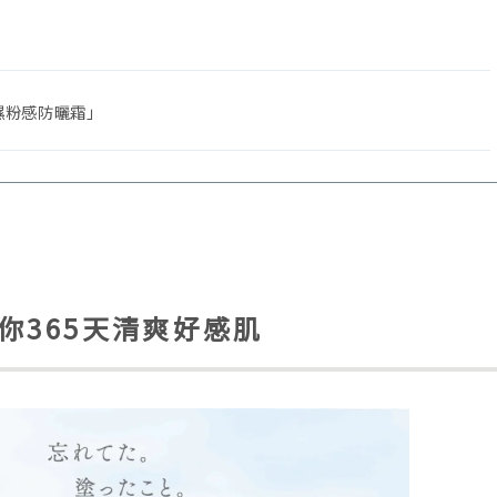
濕粉感防曬霜」
給你365天清爽好感肌