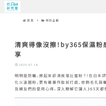
首頁
特別企劃
清爽得像沒擦！by365保濕
享
2025.07.14
明明是防曬，擦起來卻清爽堪比蜜粉？！在日本評
化火速圈粉，更有著兼作妝前打底、修飾毛孔與曬
及網友們的愛用心得，深入瞭解它讓人365天都