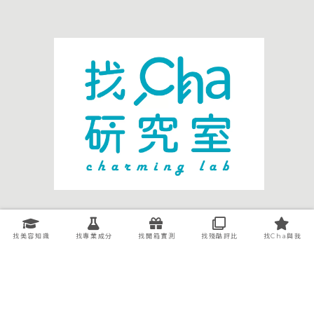
關於我們
廣告洽談
聯絡我們
智慧財產權處理
找美容知識
找專業成分
找開箱實測
找殘酷評比
找Cha與我
隱私權條款
Copyright © 2020-2026 找Cha研究室 All Rights
Reserved.