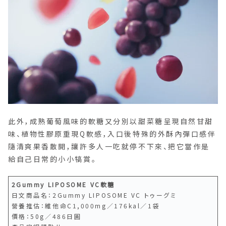
此外，成熟葡萄風味的軟糖又分別以甜菜糖呈現自然甘甜
味、植物性膠原重現Q軟感，入口後特殊的外酥內彈口感伴
隨清爽果香散開，讓許多人一吃就停不下來、把它當作是
給自己日常的小小犒賞。
2Gummy LIPOSOME VC軟糖
日文商品名：2Gummy LIPOSOME VC トゥーグミ
營養推估：維他命C1,000mg／176kal／1袋
價格：50g／486日圓