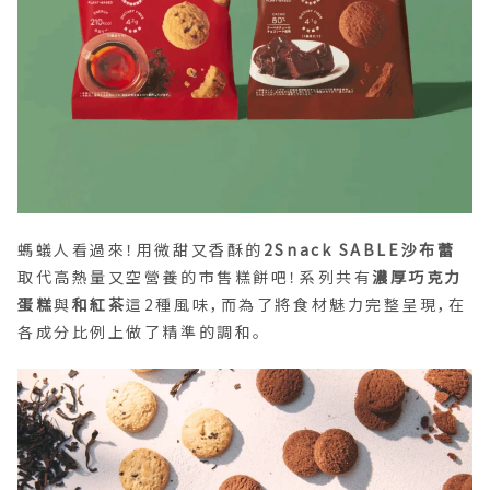
螞蟻人看過來！用微甜又香酥的
2Snack SABLE沙布蕾
取代高熱量又空營養的市售糕餅吧！系列共有
濃厚巧克力
蛋糕
與
和紅茶
這2種風味，而為了將食材魅力完整呈現，在
各成分比例上做了精準的調和。