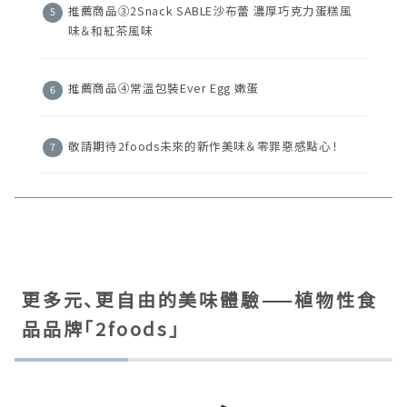
推薦商品③2Snack SABLE沙布蕾 濃厚巧克力蛋糕風
味＆和紅茶風味
推薦商品④常溫包裝Ever Egg 嫩蛋
敬請期待2foods未來的新作美味＆零罪惡感點心！
更多元、更自由的美味體驗——植物性食
品品牌「2foods」