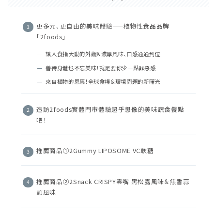
更多元、更自由的美味體驗——植物性食品品牌
「2foods」
讓人食指大動的外觀＆濃厚風味、口感通通到位
善待身體也不忘美味！就是要你少一點罪惡感
來自植物的恩惠！全球食糧＆環境問題的新曙光
造訪2foods實體門市體驗超乎想像的美味蔬食餐點
吧！
推薦商品①2Gummy LIPOSOME VC軟糖
推薦商品②2Snack CRISPY零嘴 黑松露風味＆焦香蒜
頭風味