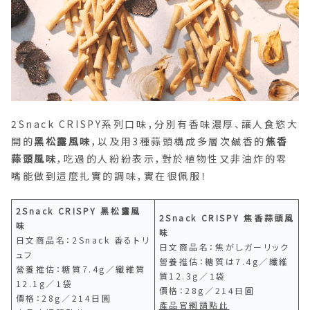
2Snack CRISPY系列口味，分別有香味濃厚、讓人食慾大
開的
黑松露風味
，以及用3種蒜頭構成多層次鹹香的
焦香
蒜頭風味
，吃過的人紛紛表示，對於植物性又非油炸的零
嘴能做到這麼扎實的調味，實在很佩服！
2Snack CRISPY 黑松露風
2Snack CRISPY 焦香蒜頭風
味
味
日文商品名：2Snack 香るトリ
日文商品名：焦がしガーリック
ュフ
營養推估：糖質は7.4g／纖維
營養推估：糖質7.4g／纖維質
質12.3g／1袋
12.1g／1袋
價格：28g／214日圓
價格：28g／214日圓
產品官網請點此