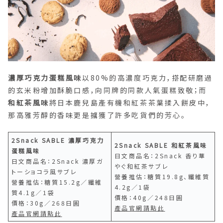
濃厚巧克力蛋糕風味
以80%的高濃度巧克力，搭配研磨過
的玄米粉增加酥脆口感，向同牌的同款人氣蛋糕致敬；而
和紅茶風味
將日本鹿兒島產有機和紅茶茶葉揉入餅皮中，
那高雅芳醇的香味更是擄獲了許多吃貨們的芳心。
2Snack SABLE 濃厚巧克力
2Snack SABLE 和紅茶風味
蛋糕風味
日文商品名：2Snack 香り華
日文商品名：2Snack 濃厚ガ
やぐ和紅茶サブレ
トーショコラ風サブレ
營養推估：糖質19.8g、纖維質
營養推估：糖質15.2g／纖維
4.2g／1袋
質4.1g／1袋
價格：40g／248日圓
價格：30g／268日圓
產品官網請點此
產品官網請點此