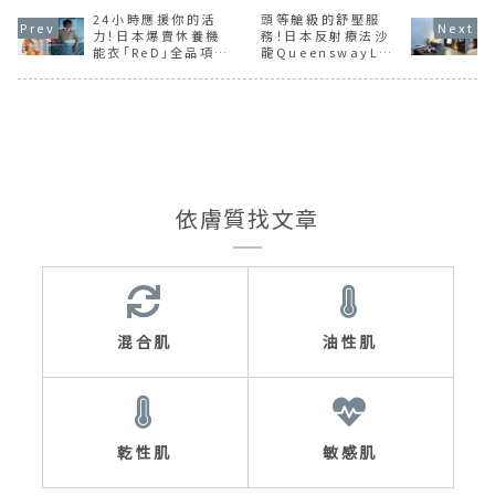
24小時應援你的活
頭等艙級的舒壓服
力！日本爆賣休養機
務！日本反射療法沙
能衣「ReD」全品項推
龍QueenswayLUX
薦
魅力大公開
依膚質找文章
混合肌
油性肌
乾性肌
敏感肌