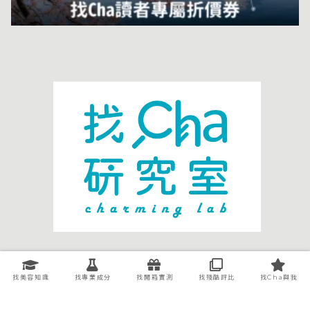
關於我們
廣告洽談
聯絡我們
智慧財產權處理
找美容知識
找專業成分
找開箱實測
找殘酷評比
找Cha與我
隱私權條款