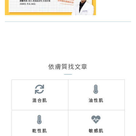
依膚質找文章
混合肌
油性肌
乾性肌
敏感肌