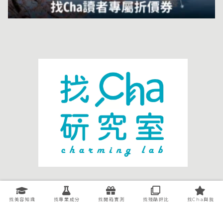
關於我們
廣告洽談
聯絡我們
智慧財產權處理
找美容知識
找專業成分
找開箱實測
找殘酷評比
找Cha與我
隱私權條款