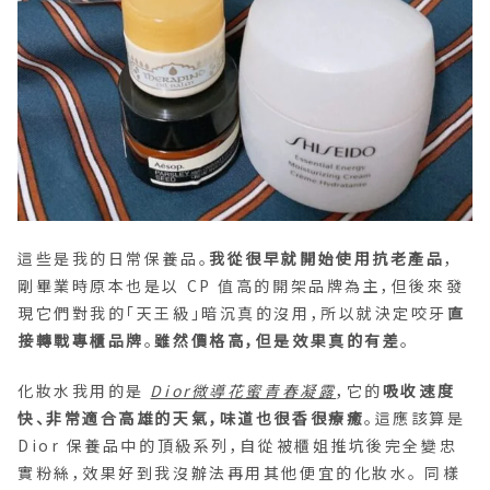
這些是我的日常保養品。
我從很早就開始使用抗老產品
，
剛畢業時原本也是以 CP 值高的開架品牌為主，但後來發
現它們對我的「天王級」暗沉真的沒用，所以就決定咬牙
直
接轉戰專櫃品牌
。
雖然價格高，但是效果真的有差
。
化妝水我用的是
Dior微導花蜜青春凝露
，它的
吸收速度
快、非常適合高雄的天氣，味道也很香很療癒
。這應該算是
Dior 保養品中的頂級系列，自從被櫃姐推坑後完全變忠
實粉絲，效果好到我沒辦法再用其他便宜的化妝水。 同樣