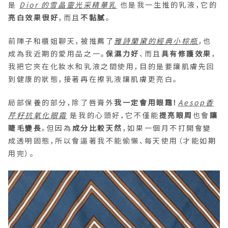
是
Dior 的雪晶靈光采精華乳
也是我一生推的乳液，它的
亮白效果很好
，而且
不黏膩
。
前陣子和櫃姐聊天，被推薦了
雅詩蘭黛的經典小棕瓶
，也
成為我近期的愛用品之一。
保濕力好
、而且
具有修護效果
，
我把它夾在化妝水和乳液之間使用，目的是要讓肌膚先回
到健康的狀態，接著再在擦乳液讓肌膚更亮白。
局部保養的部分，除了唇膏外
我一定會用眼霜！
Aesop香
芹籽抗氧化眼霜
是我的心頭好，它不僅能
提亮眼周
也會
讓
睫毛變長
。但因為
成分比較天然
，如果一個月不打開會變
成透明固態，所以會逼著我不能偷懶、每天使用（才能如期
用完）。