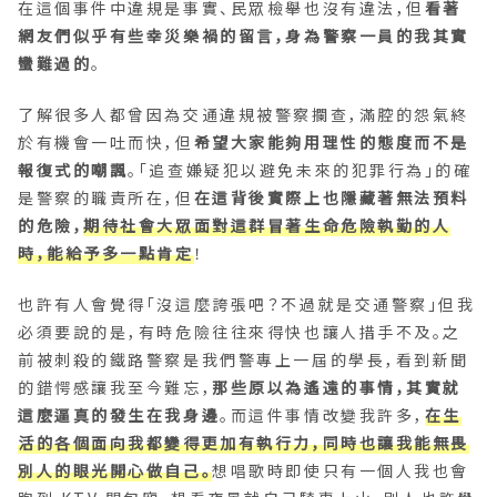
在這個事件中違規是事實、民眾檢舉也沒有違法，但
看著
網友們似乎有些幸災樂禍的留言，身為警察一員的我其實
蠻難過的
。
了解很多人都曾因為交通違規被警察攔查，滿腔的怨氣終
於有機會一吐而快，但
希望大家能夠用理性的態度而不是
報復式的嘲諷
。「追查嫌疑犯以避免未來的犯罪行為」的確
是警察的職責所在，但
在這背後實際上也隱藏著無法預料
的危險，
期待社會大眾面對這群冒著生命危險執勤的人
時，能給予多一點肯定
！
也許有人會覺得「沒這麼誇張吧？不過就是交通警察」但我
必須要說的是，有時危險往往來得快也讓人措手不及。之
前被刺殺的鐵路警察是我們警專上一屆的學長，看到新聞
的錯愕感讓我至今難忘，
那些原以為遙遠的事情，其實就
這麼逼真的發生在我身邊
。而這件事情改變我許多，
在生
活的各個面向我都變得更加有執行力，同時也讓我能無畏
別人的眼光開心做自己。
想唱歌時即使只有一個人我也會