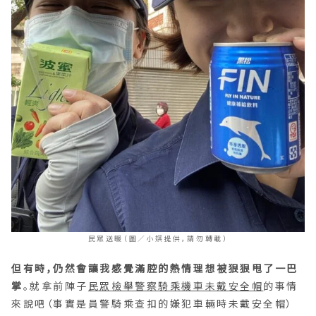
民眾送暖（圖／小娸提供，請勿轉載）
但有時，仍然會讓我感覺滿腔的熱情理想被狠狠甩了一巴
掌
。就拿前陣子
民眾檢舉警察騎乘機車未戴安全帽
的事情
來說吧（事實是員警騎乘查扣的嫌犯車輛時未戴安全帽）