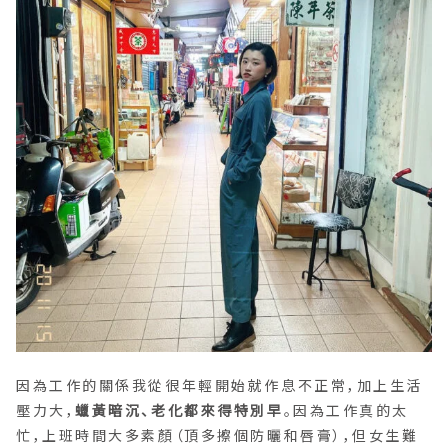
因為工作的關係我從很年輕開始就作息不正常，加上生活
壓力大，
蠟黃暗沉、老化都來得特別早
。因為工作真的太
忙，上班時間大多素顏（頂多擦個防曬和唇膏），但女生難