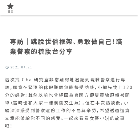
首頁
找Cha與我
首頁
專訪｜跳脫世俗框架、勇敢做自己！職
業警察的梳妝台分享
2021.04.21
這次找 Cha 研究室非常難得地邀請到現職警察進行專
訪，願意在緊湊的休假期間無酬接受訪談，小編先致上120
分的感謝！雖然以前也曾經因為貪圖方便雙黃線迴轉被開
單（當時也和大家一樣懊惱又生氣），但在本次訪談後，小
編深深感受到警察這份工作的不易與辛勞，希望透過這篇
文章能帶給你不同的感受。一起來看看女警小娸的故事
吧！