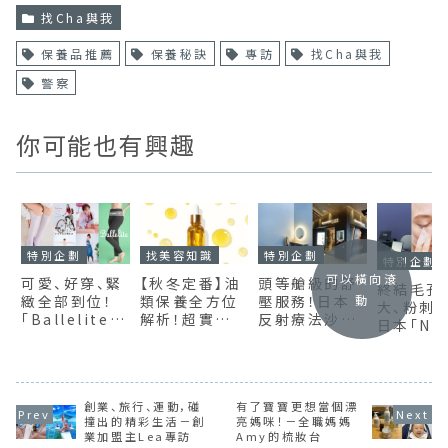
找Cha與我
保養品推薦
保養秘訣
專訪
找Cha與我
警察
你可能也有興趣
特別企劃
找美容知識
特別企劃
特別企劃
可以橫向滾
可愛、好穿、緊
【秋冬定番】油
頭等艙級的舒
終結毛孔
緻全部到位！
類保養全方位
壓服務！日本
動
大、粉刺
「Ballelite」
解析！超實用「
反射療法沙龍
日本「NOP
一穿就會愛上
美容油保養 」，
Queensway
系列6款
的壓力褲、襪
教你不長痘養
LUX魅力大公
護理產品
推薦6選
出光澤美肌
開
創業、旅行、運動，碰
有了寶寶更想當個漂
撞出的精彩生活－創
亮媽咪！－全職媽媽
業加盟主Lea專訪
Amy的梳妝台