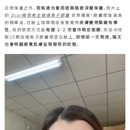
日常保養之外，
我每週也會用這兩瓶做深層保養
。照片上
的
Dior精萃再生微導魚子膠囊
非常厲害！膠囊裡是滿滿
的精華油，在臉上按摩吸收後會覺得
皮膚變得緊緻有彈
性
。我的使用方式是
每週 1-2 次當作晚安面膜
，先從中挖
取10顆玫瑰魚子膠囊厚塗在臉上，
即使前一天熬夜，隔天
也會明顯感覺肌膚呈現發亮的狀態
。