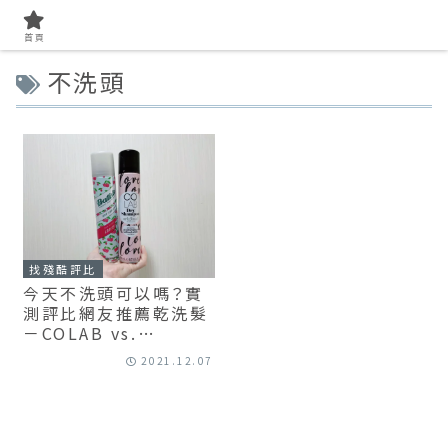
首頁
不洗頭
找殘酷評比
今天不洗頭可以嗎？實
測評比網友推薦乾洗髮
－COLAB vs.
Batiste的去油效果、
2021.12.07
蓬鬆度、持久度