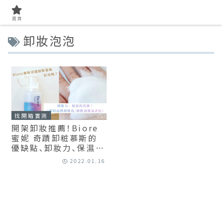
首頁
卸妝泡泡
找開箱實測
開架卸妝推薦！Biore
蜜妮 奇蹟卸粧慕斯的
優缺點、卸妝力、保濕度
完整實測（附卸妝乳、卸
2022.01.16
妝油差異比較）