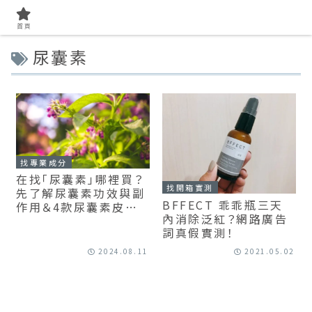
首頁
尿囊素
找專業成分
在找「尿囊素」哪裡買？
找開箱實測
先了解尿囊素功效與副
BFFECT 乖乖瓶三天
作用＆4款尿囊素皮膚、
內消除泛紅？網路廣告
頭髮保養品推薦！
詞真假實測！
2024.08.11
2021.05.02