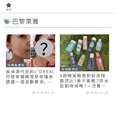
首頁
巴黎萊雅
找開箱實測
找殘酷評比
吳卓源代言的L’OREAL
9款開架眼唇卸妝液殘
巴黎萊雅積雪草修護奇
酷評比！熏不熏眼？防水
蹟露一週濕敷實測，積
型卸得掉嗎？一次實測
雪草成分讓ＯＯ效果很
給你看！
有感！
2022.02.10
2020.12.23