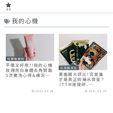
首頁
我的心機
找開箱實測
平價又好用?!我的心機
找殘酷評比
玫瑰亮白身體去角質霜
黑面膜大評比！究竟誰
5次實洗心得＆膚況變
才是真正的補水救星？
化紀錄
（TTM提提研、
SEXYLOOK、我的心機
2022.05.26
2021.05.24
面膜）