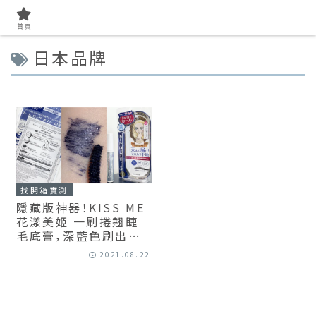
首頁
日本品牌
找開箱實測
隱藏版神器！KISS ME
花漾美姬 一刷捲翹睫
毛底膏，深藍色刷出純
淨電眼+8小時持妝實測
2021.08.22