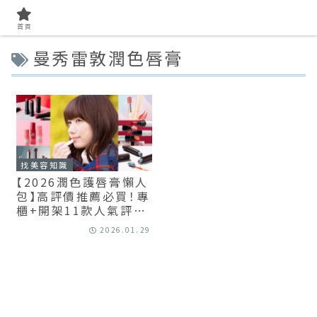
首頁
曼秀雷敦潤色唇膏
找美容知識
【2026潤色護唇膏懶人
包】高評價推薦必買！專
櫃+開架11款人氣評
比，輕鬆打造「偽素顏」
2026.01.29
水嫩唇