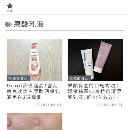
首頁
果酸乳液
找開箱實測
找殘酷評比
Dcard評價超高！雪芙
果酸保養的世紀對決：
蘭高效煥白果酸潤膚乳
妮傲絲翠vs寶拉珍選果
液美白3週實測
酸乳液，誰能有效改善
毛孔角化？
2023.08.03
2021.06.24