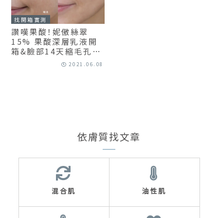
找開箱實測
讚嘆果酸！妮傲絲翠
15% 果酸深層乳液開
箱&臉部14天縮毛孔實
測
2021.06.08
依膚質找文章
混合肌
油性肌