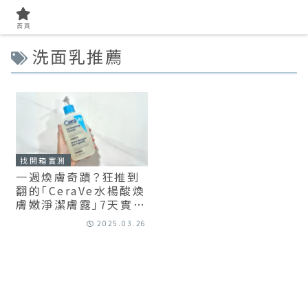
首頁
洗面乳推薦
找開箱實測
一週煥膚奇蹟？狂推到
翻的「CeraVe水楊酸煥
膚嫩淨潔膚露」7天實測
全記錄
2025.03.26