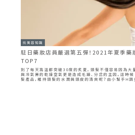
找美容知識
駐日藥妝店員嚴選第五彈！2021年夏季
TOP7
到了每天高溫都突破30度的炙夏，頭髮不僅容易因為大
與冷氣房的乾燥空氣更是造成毛躁、分岔的主因。這時
髮產品，維持頭髮的水潤與頭皮的清爽呢？由小幫手H調
次為妳比較7樣人氣商品！