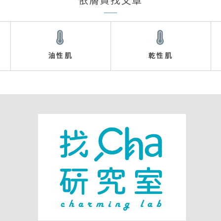
依膚質找文章
油性肌
乾性肌