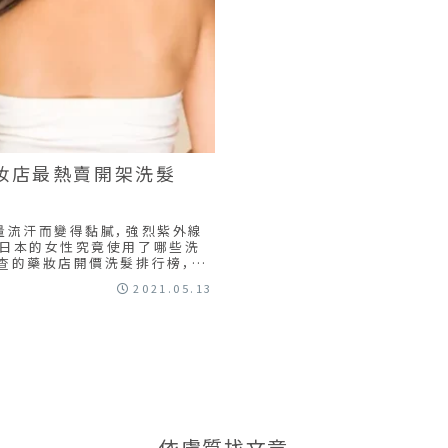
藥妝店最熱賣開架洗髮
量流汗而變得黏膩，強烈紫外線
候日本的女性究竟使用了哪些洗
查的藥妝店開價洗髮排行榜，一
2021.05.13