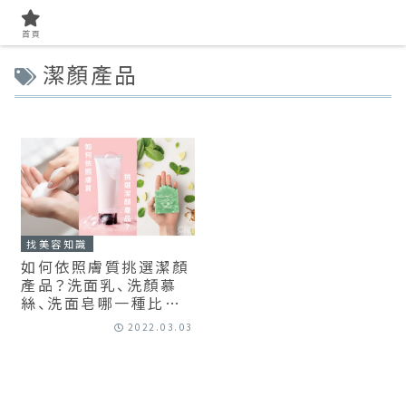
首頁
潔顏產品
找美容知識
如何依照膚質挑選潔顏
產品？洗面乳、洗顏慕
絲、洗面皂哪一種比較
好呢？（加碼洗卸合一產
2022.03.03
品分析）