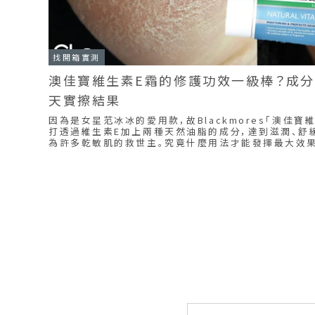
找開箱實測
澳佳寶維生素E霜的修護功效一級棒？成分解
天實擦結果
因為是女星范冰冰的愛用款，故Blackmores「澳佳寶
打透過維生素E加上兩種天然油脂的成分，達到滋潤、舒
為許多乾敏肌的救世主。究竟什麼用法才能發揮最大效
身實測給妳看！