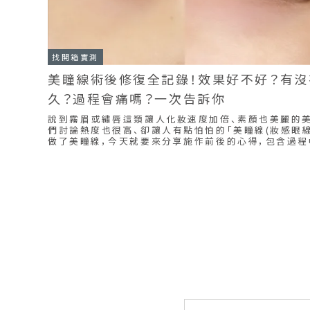
找開箱實測
美瞳線術後修復全記錄！效果好不好？有沒
久？過程會痛嗎？一次告訴你
說到霧眉或繡唇這類讓人化妝速度加倍、素顏也美麗的
們討論熱度也很高、卻讓人有點怕怕的「美瞳線(妝感眼線)
做了美瞳線，今天就要來分享施作前後的心得，包含過程
意事項，隱形眼線到底值不值得？推不推薦？有沒有後遺