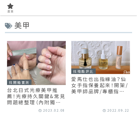
首頁
美甲
找殘酷評比
愛馬仕也出指緣油？仙
找開箱實測
女手指保養起來！開架/
台北日式光療美甲推
美甲師品牌/專櫃指緣
薦！光療持久關鍵&常見
油大評比！
問題總整理（內附獨家
優惠）
2023.02.08
2022.09.22