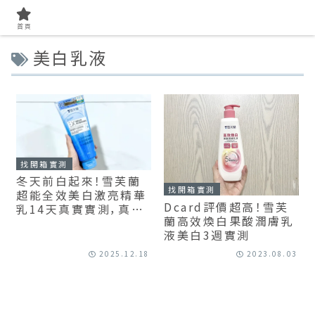
首頁
美白乳液
找開箱實測
冬天前白起來！雪芙蘭
找開箱實測
超能全效美白激亮精華
Dcard評價超高！雪芙
乳14天真實實測，真的
蘭高效煥白果酸潤膚乳
有效嗎？會不會長毛？！
液美白3週實測
2025.12.18
2023.08.03