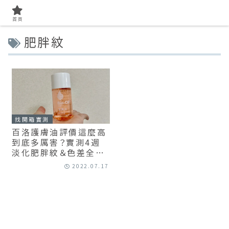
首頁
肥胖紋
找開箱實測
百洛護膚油評價這麼高
到底多厲害？實測4週
淡化肥胖紋＆色差全紀
錄
2022.07.17