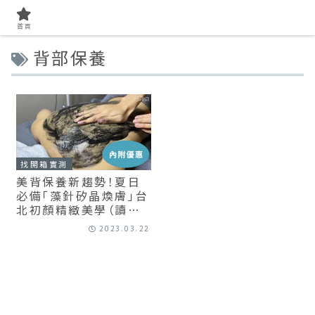
首頁
背部保養
找開箱實測
美背保養新趨勢！夏日
必備「藻針矽晶煥膚」台
北初顏精緻美學（讀者
獨家優惠）
2023.03.22