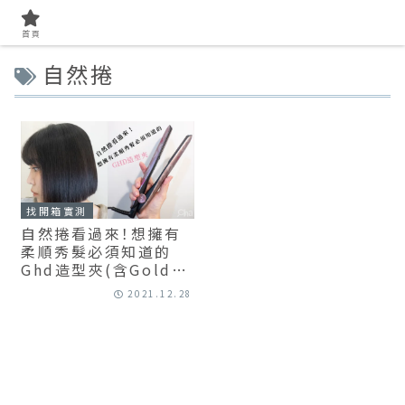
首頁
自然捲
找開箱實測
自然捲看過來！想擁有
柔順秀髮必須知道的
Ghd造型夾(含Gold／
platinum+／無線離
2021.12.28
子夾比較)