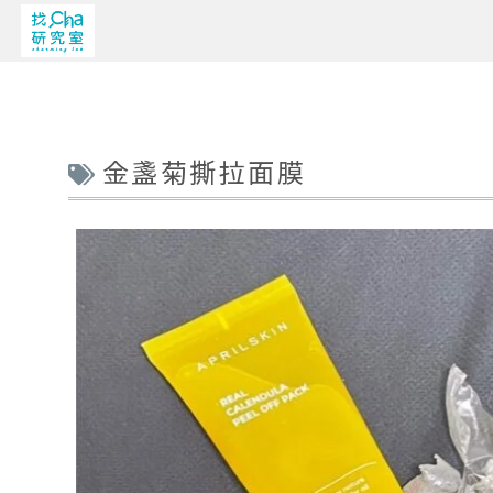
金盞菊撕拉面膜