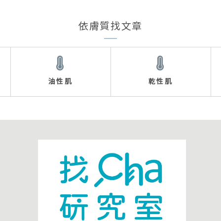
依膚質找文章
油性肌
乾性肌