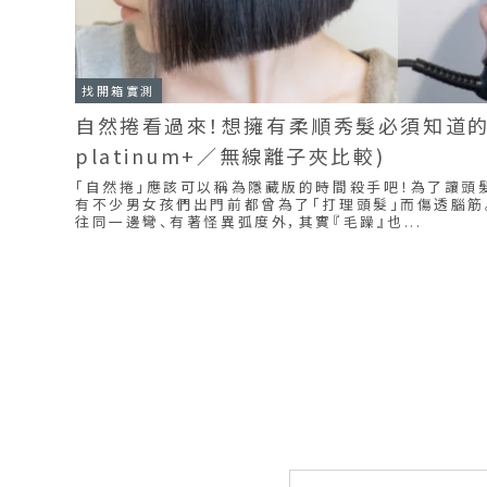
找開箱實測
自然捲看過來！想擁有柔順秀髮必須知道的G
platinum+／無線離子夾比較)
「自然捲」應該可以稱為隱藏版的時間殺手吧！為了讓頭
有不少男女孩們出門前都曾為了「打理頭髮」而傷透腦筋
往同一邊彎、有著怪異弧度外，其實『毛躁』也...