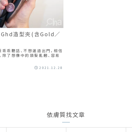
hd造型夾(含Gold／
髮乖乖聽話、不想邋遢出門，相信
。除了想像中的頭髮亂翹、容易
2021.12.28
依膚質找文章