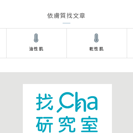
依膚質找文章
油性肌
乾性肌