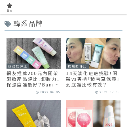
首頁
韓系品牌
找殘酷評比
找殘酷評比
網友推薦200元內開架
14天淡化痘疤挑戰！開
卸妝產品評比：卸妝力、
架vs專櫃「積雪草保養」
保濕度誰最好？Banila
到底誰比較有效？
Co. / Biore / Za
2022.06.05
2021.07.05