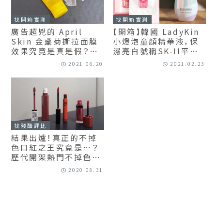
找開箱實測
找開箱實測
廣告超兇的 April
【開箱】韓國 LadyKin
Skin 金盞菊撕拉面膜
小燈泡童顏精華液，保
效果究竟是真是假？使
濕亮白號稱SK-II平替
用方法與真實心得分享
版，真的假的？！(含實擦
2021.06.20
2021.02.23
影片)
找殘酷評比
結果出爐！真正的不掉
色口紅之王究竟是…？
歷代開架熱門不掉色唇
彩評比
2020.08.31