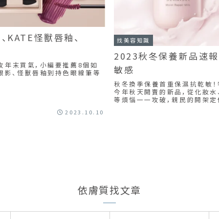
、KATE怪獸唇釉、
找美容知識
2023秋冬保養新品速
攻年末買氣，小編要推薦8個如
敏感
四色眼影、怪獸唇釉到持色眼線筆等
秋冬換季保養首重保濕抗乾敏！
今年秋天開賣的新品，從化妝水
等煩惱一一攻破，親民的開架定
2023.10.10
依膚質找文章