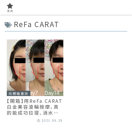
首頁
ReFa CARAT
找開箱實測
【開箱】用ReFa CARAT
白金美容滾輪按摩，真
的能成功拉提、消水腫、
瘦臉嗎？(14天實測)
2021.06.29