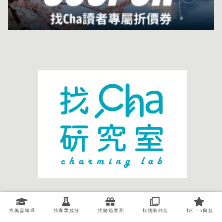
關於我們
廣告洽談
聯絡我們
智慧財產權處理
找美容知識
找專業成分
找開箱實測
找殘酷評比
找Cha與我