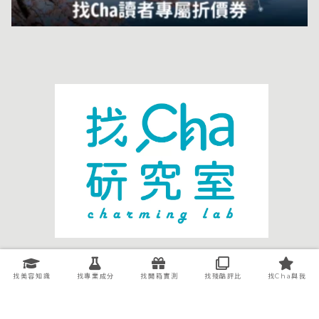
關於我們
廣告洽談
找美容知識
找專業成分
找開箱實測
找殘酷評比
找Cha與我
聯絡我們
智慧財產權處理
隱私權條款