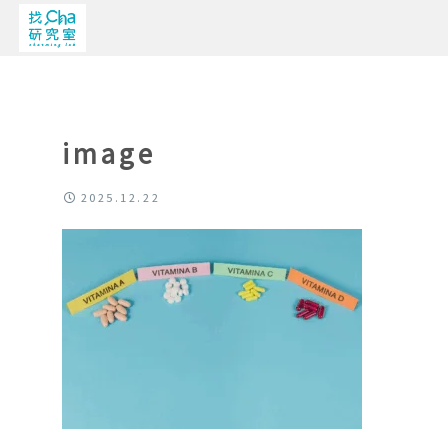
image
2025.12.22