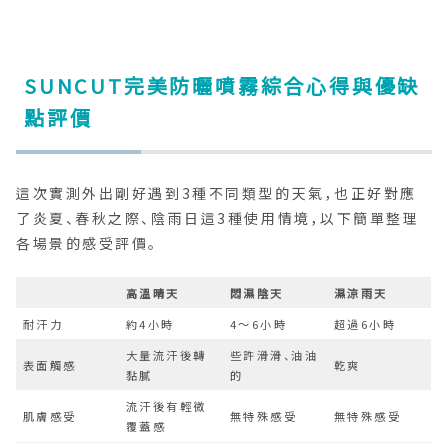
SUNCUT完美防曬噴霧綜合心得與優缺
點評價
這次實測外出剛好遇到3種不同類型的天氣，也正好對應
了炎夏、春秋之際、陰雨日這3種使用情境，以下簡單整理
各場景的感受評價。
高溫晴天
悶濕陰天
濕涼雨天
耐汗力
約4小時
4～6小時
超過6小時
大量流汗後轉
些許滑滑、油油
表面觸感
乾爽
黏膩
的
流汗後有輕微
肌膚感受
無特殊感受
無特殊感受
覆蓋感