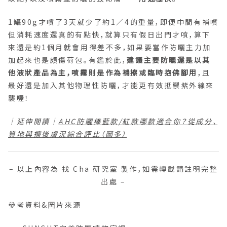
1罐90g才噴了3天就少了約1／4的重量，即便中間有補噴
但消耗速度還真的有點快，就算只有假日出門才噴，算下
來還是約1個月就會用得差不多，如果要當作防曬主力加
加起來也是頗傷荷包。有鑑於此，
建議主要防曬還是以其
他液狀產品為主，噴霧則是作為補擦或臨時抱佛腳用
，且
最好還是加入其他物理性防曬，才能更有效抵禦紫外線來
襲喔！
｜延伸閱讀｜
AHC防曬棒藍款/紅款哪款適合你？從成分、
質地與擦後膚況綜合評比（圖多）
– 以上內容為 找 Cha 研究室 製作，如需轉載請註明完整
出處 –
參考資料&圖片來源