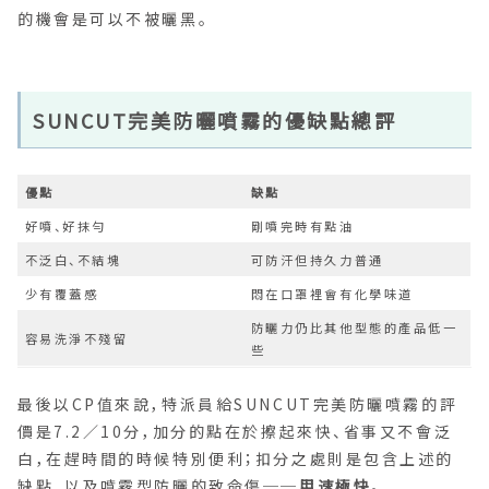
的機會是可以不被曬黑。
SUNCUT完美防曬噴霧的優缺點總評
優點
缺點
好噴、好抹勻
剛噴完時有點油
不泛白、不結塊
可防汗但持久力普通
少有覆蓋感
悶在口罩裡會有化學味道
防曬力仍比其他型態的產品低一
容易洗淨不殘留
些
最後以CP值來說，特派員給SUNCUT完美防曬噴霧的評
價是7.2／10分，加分的點在於擦起來快、省事又不會泛
白，在趕時間的時候特別便利；扣分之處則是包含上述的
缺點，以及噴霧型防曬的致命傷──
用速極快
。