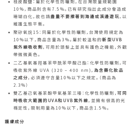
桂皮酸鹽：屬於化學性防曬劑，在台灣限量規範圍
10%，商品則含有7.5%。已有研究指出此成分會造成
珊瑚白化，故也請
盡量不要擦著到海邊或溪邊遊玩
，以
維護生態平衡。
聚矽氧烷15：同屬於化學性防曬劑，台灣使用規定為
10%以下，商品含量為3%。屬於較溫和的
新型UVB
紫外線吸收劑
，可用於頭髮上並具有護色之機能，外觀
帶微微黃色。
二乙基氨基羥基苯甲酰苯甲酸己酯：化學性防曬劑，可
吸收紫外線 UVA (320 – 400 nm)，
為含藥化妝品
之成分
，必須遵守含量10%以下之規定。（商品為
2.3%）
雙乙基己氧基苯酚甲氧基苯三嗪：化學性防曬劑，
可同
時吸收大範圍的UVA和UVB紫外線
，並擁有很高的光
穩定性，限制用量為10%以下，商品含1.5%。
護膚成分