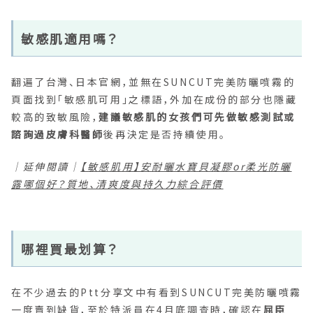
敏感肌適用嗎？
翻遍了台灣、日本官網，並無在SUNCUT完美防曬噴霧的
頁面找到「敏感肌可用」之標語，外加在成份的部分也隱藏
較高的致敏風險，
建議敏感肌的女孩們可先做敏感測試或
諮詢過皮膚科醫師
後再決定是否持續使用。
｜延伸閱讀｜
【敏感肌用】安耐曬水寶貝凝膠or柔光防曬
露哪個好？質地、清爽度與持久力綜合評價
哪裡買最划算？
在不少過去的Ptt分享文中有看到SUNCUT完美防曬噴霧
一度賣到缺貨，至於特派員在4月底調查時，確認在
屈臣