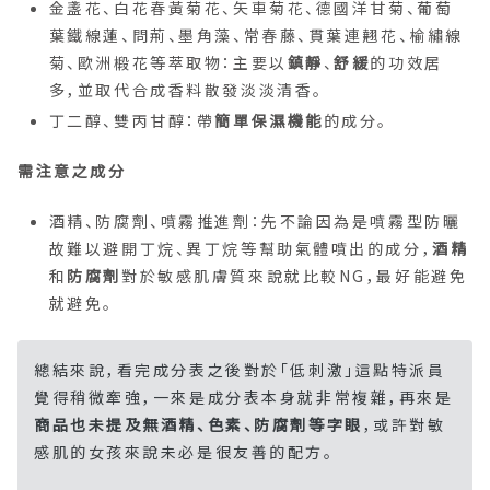
金盞花、白花春黃菊花、矢車菊花、德國洋甘菊、葡萄
葉鐵線蓮、問荊、墨角藻、常春藤、貫葉連翹花、榆繡線
菊、歐洲椴花等萃取物：主要以
鎮靜
、
舒緩
的功效居
多，並取代合成香料散發淡淡清香。
丁二醇、雙丙甘醇：帶
簡單保濕機能
的成分。
需注意之成分
酒精、防腐劑、噴霧推進劑：先不論因為是噴霧型防曬
故難以避開丁烷、異丁烷等幫助氣體噴出的成分，
酒精
和
防腐劑
對於敏感肌膚質來說就比較NG，最好能避免
就避免。
總結來說，看完成分表之後對於「低刺激」這點特派員
覺得稍微牽強，一來是成分表本身就非常複雜，再來是
商品也未提及無酒精、色素、防腐劑等字眼
，或許對敏
感肌的女孩來說未必是很友善的配方。