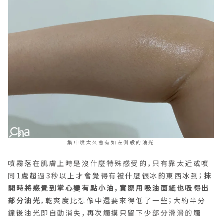
集中噴太久會有如左側般的油光
噴霧落在肌膚上時是沒什麼特殊感受的，只有靠太近或噴
同1處超過3秒以上才會覺得有被什麼很冰的東西冰到；
抹
開時將感覺到掌心變有點小油，實際用吸油面紙也吸得出
部分油光
，乾爽度比想像中還要來得低了一些；大約半分
鐘後油光即自動消失，再次觸摸只留下少部分滑滑的觸