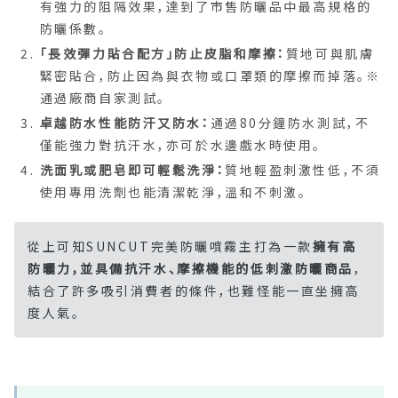
有強力的阻隔效果，達到了市售防曬品中最高規格的
防曬係數。
「長效彈力貼合配方」防止皮脂和摩擦：
質地可與肌膚
緊密貼合，防止因為與衣物或口罩類的摩擦而掉落。※
通過廠商自家測試。
卓越防水性能防汗又防水：
通過80分鐘防水測試，不
僅能強力對抗汗水，亦可於水邊戲水時使用。
洗面乳或肥皂即可輕鬆洗淨：
質地輕盈刺激性低，不須
使用專用洗劑也能清潔乾淨，溫和不刺激。
從上可知SUNCUT完美防曬噴霧主打為一款
擁有高
防曬力，並具備抗汗水、摩擦機能的低刺激防曬商品
，
結合了許多吸引消費者的條件，也難怪能一直坐擁高
度人氣。