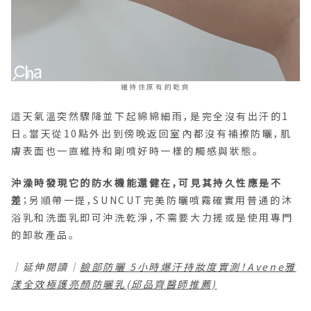
維持住原有的乾爽
這天氣溫突然驟降並下起綿綿細雨，是完全沒有出汗的1
日。當天從10點外出到傍晚返回室內都沒有補擦防曬，肌
膚表面也一直維持和剛噴好時一樣的觸感與狀態。
沖澡時發現它的防水機能還健在，可見其持久性應是不
差
；另順帶一提，SUNCUT完美防曬噴霧確實用普通的沐
浴乳和洗面乳即可沖洗乾淨，不需要大力搓或是使用專門
的卸妝產品。
｜延伸閱讀｜
臉部防曬 5小時爆汗持妝度實測！Avene雅
漾全效極護亮顏防曬乳(邱品齊醫師推薦)