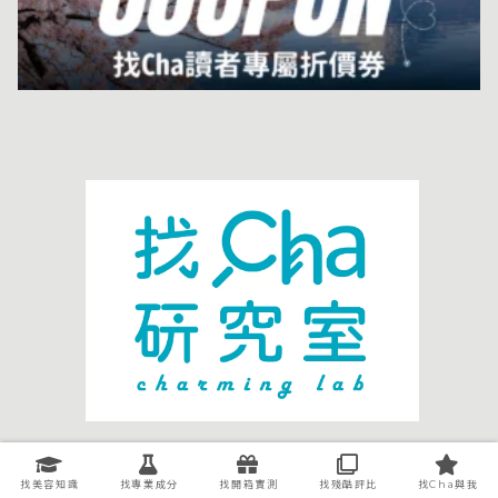
關於我們
廣告洽談
找美容知識
找專業成分
找開箱實測
找殘酷評比
找Cha與我
聯絡我們
智慧財產權處理