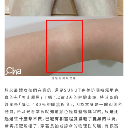
還是有出現色差
想必最讓女孩們在意的，還是SUNUT完美防曬噴霧用完
真的有「防止曬黑」了嗎？以這3天的經驗來說，特派員的
答案是「降低了80%的曬黑程度」，因為本身是一曬即黑的
體質，所以光看掌背就知道顏色是有些微轉深的，
只是比
起過往什麼都不做，已經有相當程度減輕了變黑的狀況
，
若再搭配戴帽子、穿著長袖或撐傘的物理性防曬，有很高