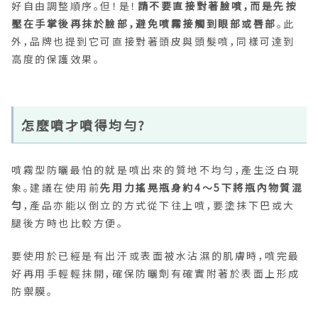
好自由調整順序。但！是！
請不要直接對著臉噴，而是先按
壓在手掌後再抹於臉部，避免噴霧接觸到眼部或唇部
。此
外，品牌也提到它可直接對著頭皮與頭髮噴，同樣可達到
高度的保護效果。
怎麼噴才噴得均勻?
噴霧型防曬最怕的就是噴出來的質地不均勻，產生泛白現
象。建議在使用前
先用力搖晃瓶身約4～5下將瓶內物質混
勻
，產品亦能以倒立的方式從下往上噴，要塗抹下巴或大
腿後方時也比較方便。
要使用於已經是有出汗或表面被水沾濕的肌膚時，噴完最
好再用手輕輕抹開，確保防曬劑有確實附著於表面上形成
防禦膜。