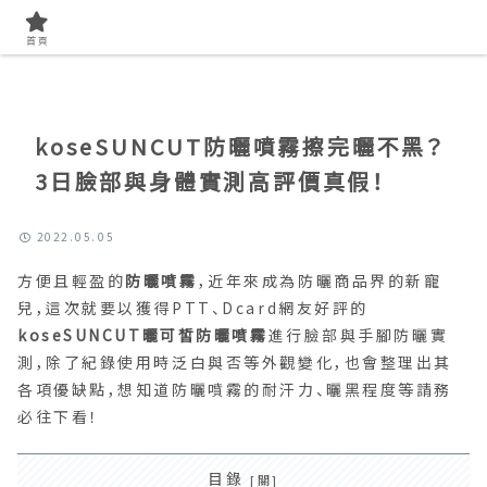
首頁
找開箱實測
首頁
koseSUNCUT防曬噴霧擦完曬不黑？
3日臉部與身體實測高評價真假！
2022.05.05
方便且輕盈的
防曬噴霧
，近年來成為防曬商品界的新寵
兒，這次就要以獲得PTT、Dcard網友好評的
koseSUNCUT曬可皙防曬噴霧
進行臉部與手腳防曬實
測，除了紀錄使用時泛白與否等外觀變化，也會整理出其
各項優缺點，想知道防曬噴霧的耐汗力、曬黑程度等請務
必往下看！
目錄