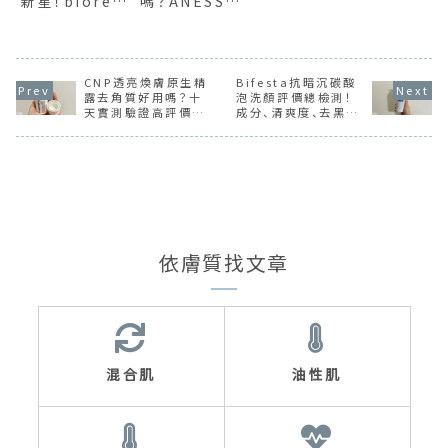
新星！biore含
嗎？ANESSA
水防曬水珠噴
安耐曬金鑽高
霧外出實測
效防曬噴霧防
水力、打底持
妝效果實測
CNP透亮煥膚原生精
Bifesta抗暗沉碳酸
露去角質好用嗎？十
泡洗顏評價總檢測！
天實測驗證高評價是
成分、清爽度、去黑頭
真是假
效果徹底實證
依膚質找文章
混合肌
油性肌