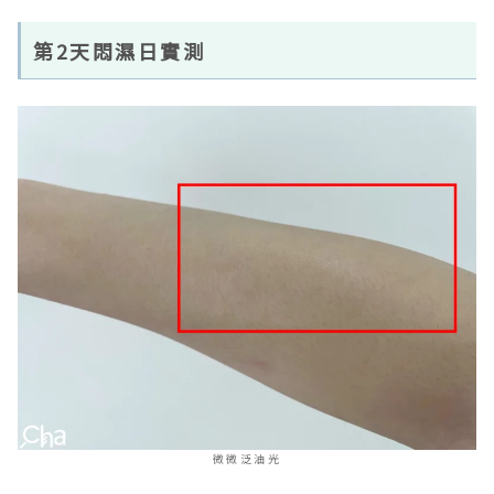
第2天悶濕日實測
微微泛油光