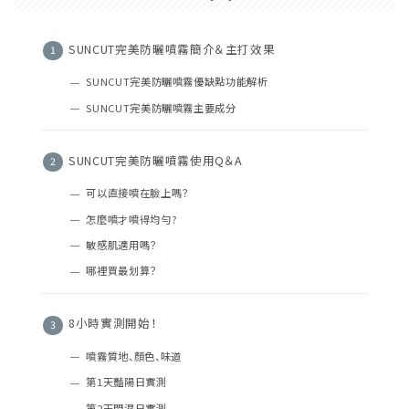
SUNCUT完美防曬噴霧簡介＆主打效果
SUNCUT完美防曬噴霧優缺點功能解析
SUNCUT完美防曬噴霧主要成分
SUNCUT完美防曬噴霧使用Q＆A
可以直接噴在臉上嗎？
怎麼噴才噴得均勻?
敏感肌適用嗎？
哪裡買最划算？
8小時實測開始！
噴霧質地、顏色、味道
第1天豔陽日實測
第2天悶濕日實測