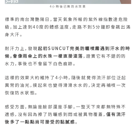
4小時後已無防水效果
標準的南台灣艷陽日，當天氣象所報的紫外線指數達危險
級，加上達到40度的體感溫度，走路不到5分鐘即會飆出滿
身大汗。
耐汗力上，發現
起初SUNCUT完美防曬噴霧遇到汗水的時
候，會像雨傘上的水珠一樣直接滾落
，證實它有不錯的防
水力，事後也不會留下白色痕跡。
這樣的效果大約維持了4小時，隨後就覺得流汗部位泛起
異常的油光，摸起來也變得滑滑水水的，決定再補噴一次
恢復防水狀態。
感受方面，無論是臉部還是手腳，一整天下來都無特殊不
適感，沒有因為擦了防曬感到悶或被異物覆蓋，
僅有流汗
後多了一點點尚可接受的黏膩感
。