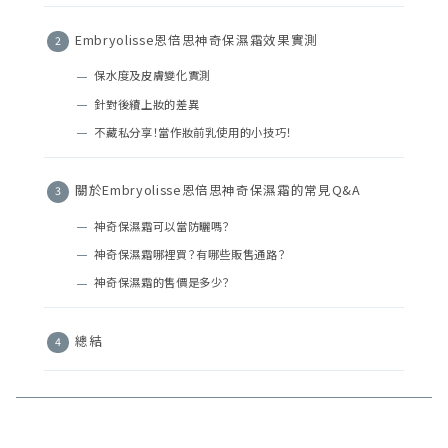
Embryolisse恩倍思神奇保濕霜效果實測
保水度及皮膚變化實測
針對後續上妝的差異
不藏私分享！當作妝前乳使用的小技巧！
關於Embryolisse恩倍思神奇保濕霜的常見Q&A
神奇保濕霜可以當防曬嗎？
神奇保濕霜哪裡買？有哪些販售通路？
神奇保濕霜的售價是多少？
總結