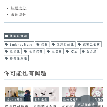
蜂蠟成分
蘆薈成分
找開箱實測
Embryolisse
保濕
保濕妝前乳
保養品推薦
妝前乳
妝前保養
恩倍思
控油
混合肌
神奇保濕霜
你可能也有興趣
找Cha與我
特別企劃
找美容知識
找殘酷評
可以橫向滾
適合自己最重
風靡韓日保養
水煮蛋肌養成
晚安蜜粉