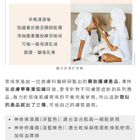
圖片來源於官網
恩倍思是由一位皮膚科醫師研製出的
藥妝護膚產品
，秉持
著
皮膚學專業知識
研發，更多針對不同膚質症狀的系列商
品，致力於恢復肌膚原有的平衡完美狀態，所以這款
類似
的產品就出了三種
，可依自己的膚質選用。
神奇保濕霜(深藍色)：適合混合肌與一般肌使用
神奇修護霜(淺藍綠色)：適合乾燥與極度乾燥肌使用，
加倍滋潤版