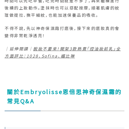
時間可以先吃早餐，吃完時間就差不多了，再來繼續進行
後續的上妝動作。塗抹時也可以搭配按摩，順著肌膚的紋
理做提拉、撫平細紋，也能加速保養品的吸收。
不得不說，先以神奇保濕霜打底後，接下來的底妝真的會
變得非常乾淨透亮！
｜延伸閱讀｜
脫妝不要來！開架3款熱賣「控油妝前乳」全
方面評比：1028、Sofina、媚比琳
關於Embryolisse恩倍思神奇保濕霜的
常見Q&A