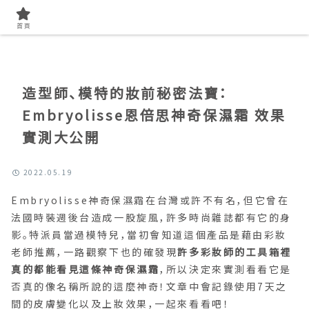
首頁
找開箱實測
首頁
造型師、模特的妝前秘密法寶：
Embryolisse恩倍思神奇保濕霜 效果
實測大公開
2022.05.19
Embryolisse神奇保濕霜在台灣或許不有名，但它曾在
法國時裝週後台造成一股旋風，許多時尚雜誌都有它的身
影。特派員當過模特兒，當初會知道這個產品是藉由彩妝
老師推薦，一路觀察下也的確發現
許多彩妝師的工具箱裡
真的都能看見這條神奇保濕霜
，所以決定來實測看看它是
否真的像名稱所說的這麼神奇！文章中會記錄使用7天之
間的皮膚變化以及上妝效果，一起來看看吧！