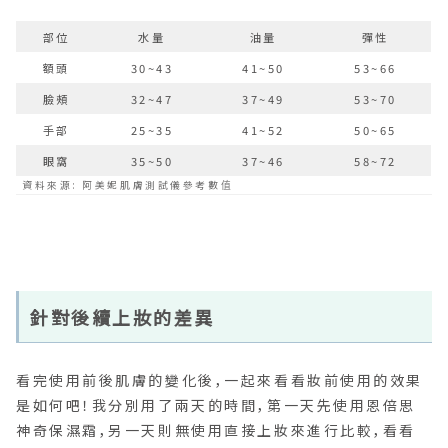
部位
水量
油量
彈性
額頭
30~43
41~50
53~66
臉頰
32~47
37~49
53~70
手部
25~35
41~52
50~65
眼窩
35~50
37~46
58~72
資料來源: 阿美妮肌膚測試儀參考數值
針對後續上妝的差異
看完使用前後肌膚的變化後，一起來看看妝前使用的效果
是如何吧！我分別用了兩天的時間，第一天先使用
恩倍思
神奇保濕霜，另一天則無使用直接上妝來進行比較，看看