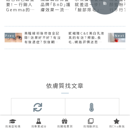
動
要！－行銷人
品牌「BnD」護
就差這一步！
顏蜜粉不
Gemma的不
膚效果一流！5
「臉部除毛」不
行不行？
跟風保養分享
大人氣商品魅
一定要靠醫
CANMAK
力解說
美，留意副作
Club晚
用你也能自己
過夜是否
來
孔
美瞳線術後修復全記
妮維雅C&E美白乳液
錄！效果好不好？有沒
真的有效？擦臉、長
有後遺症？恢復期要
毛、網路評價迷思一
多久？過程會痛嗎？
次破解！
一次告訴你
依膚質找文章
混合肌
油性肌
找美容知識
找專業成分
找開箱實測
找殘酷評比
找Cha與我