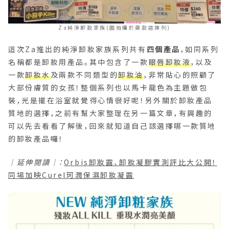
Za純淨卸妝家族(圖拍攝於藥妝店陳列)
這次Za推出的純淨卸妝家族系列共有
四個產品
，如同系列
名稱都是卸妝用產品。其中包含了一款
眼唇卸妝液
，以及
一款
卸妝水
及兩款不同類型的
卸妝油
，非常貼心的照顧了
大部份膚質的女孩！整個系列也以馬卡龍色為主題做包
裝，光是擺在浴室就覺得心情很好呢！另外關於卸妝產品
質地的選擇，之前有幫大家整理在另一篇文章，有興趣的
可以先去看看了解後，回來就知道自己該選擇哪一款質地
的卸妝產品囉！
｜延伸閱讀｜：
Orbis卸妝露、卸妝凝膠實測評比大公開！
同場加映Curel珂潤保濕卸妝凝露