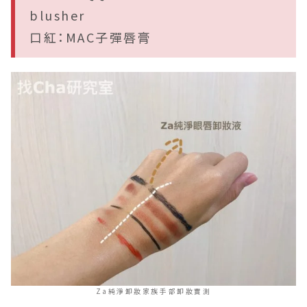
blusher
口紅：MAC子彈唇膏
Za純淨卸妝家族手部卸妝實測