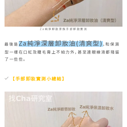
Za純淨卸妝家族手部卸妝實測
Za純淨深層卸妝油(清爽型)
最後是
，和保濕
型一樣在口紅及睫毛膏上不給力外，甚至連眼線液都殘留
了一些些。
【手部卸妝實測小總結】