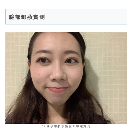
臉部卸妝實測
Za純淨卸妝家族臉部卸妝實測