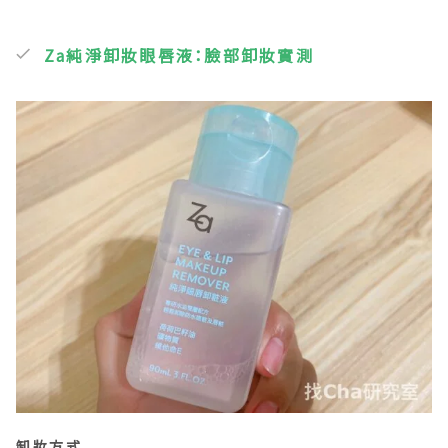
Za純淨卸妝眼唇液：臉部卸妝實測
卸妝方式