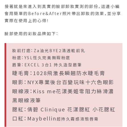
接著就是來進入到真實的臉部卸妝實測的部份，這邊小編
會用簡單的Before&After照片帶出卸妝的效果，並分享
實際在使用上的心得！
臉部使用的彩妝品牌如下：
妝前打底：Za油光BYE2清透粧前乳
粉底：YSL恆久完美無瑕粉底
眉筆：EXCEL 3合1 持久造型眉筆
睫毛膏：1028飛激長瞬翹防水睫毛膏
眼影：NYX專業後台百變玩味十六色眼影
眼線液：Kiss me花漾美姬零阻力絲滑濃
黑眼線液筆
腮紅：倩碧 Clinique 花漾腮紅 小花腮紅
口紅：Maybellin
超持久霧感液態唇膏