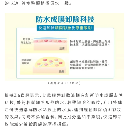
的味道，質地整體稍微偏水一點。
(圖片來源：Za官網)
根據Za官網表示，此款眼唇卸妝液擁有創新防水成膜去除
科技，能夠輕鬆卸除那些防水、較難卸除的彩妝，利用特殊
油份快速溶解防水彩妝上的水膜，達到輕鬆卸除頑固彩妝
的效果。同時不添加香料，因此成分溫和不熏眼，快速卸除
也能減少帶給肌膚的摩擦損傷。