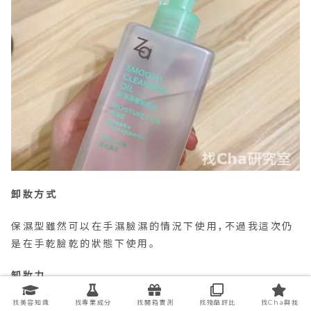
卸妝方式
保濕型雖然可以在手濕臉濕的情況下使用，不過我這次仍
是在手乾臉乾的狀態下使用。
卸妝力
找美容知識
找專業成分
找開箱實測
找殘酷評比
找Cha與我