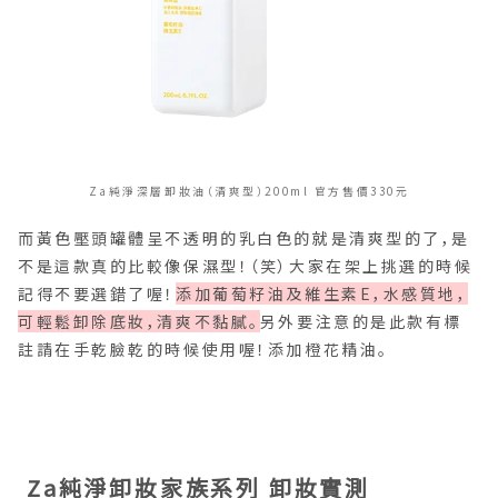
Za純淨深層卸妝油（清爽型）200ml 官方售價330元
而黃色壓頭罐體呈不透明的乳白色的就是清爽型的了，是
不是這款真的比較像保濕型！（笑）大家在架上挑選的時候
記得不要選錯了喔！
添加葡萄籽油及維生素E，水感質地，
可輕鬆卸除底妝，清爽不黏膩。
另外要注意的是此款有標
註請在手乾臉乾的時候使用喔！添加橙花精油。
Za純淨卸妝家族系列 卸妝實測