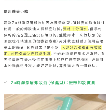
使用感受小結
這款Za純淨深層卸妝油因為是清爽型，所以真的沒有以往
使用一般的卸妝油來得那麼油膩，
質地十分偏水
，但手乾
臉乾的推也還是滿沒有阻力的，整體卸除下來很舒服（必
須說橙花精油真的很香很療癒）另外我也測試了使用在眼
妝上的感受，其實效果也是不錯，
大部分的眼妝都有被帶
走，只有殘留少許的睫毛膏
。不過必須說在用水沖洗時，清
爽型這款在碰水後留在肌膚上的存在感有點強烈，必須用
水沖洗非常多次才能好好洗掉，算是滿大的一個缺點。
Za純淨深層卸妝油（保濕型）：臉部卸妝實測