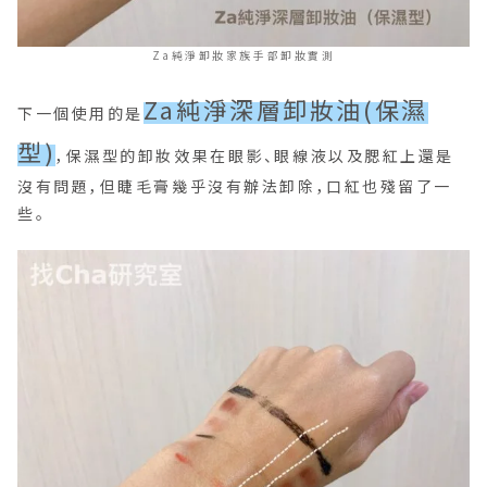
Za純淨卸妝家族手部卸妝實測
Za純淨深層卸妝油(保濕
下一個使用的是
型)
，保濕型的卸妝效果在眼影、眼線液以及腮紅上還是
沒有問題，但睫毛膏幾乎沒有辦法卸除，口紅也殘留了一
些。