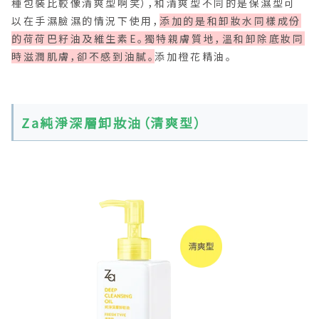
種包裝比較像清爽型啊笑），和清爽型不同的是保濕型可
以在手濕臉濕的情況下使用，
添加的是和卸妝水同樣成份
的荷荷巴籽油及維生素E。獨特親膚質地，溫和卸除底妝同
時滋潤肌膚，卻不感到油膩。
添加橙花精油。
Za純淨深層卸妝油（清爽型）