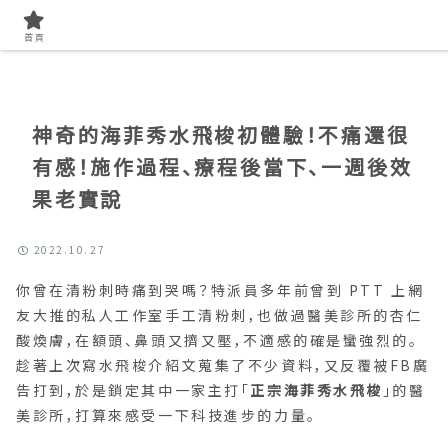
首頁
找開箱實測
首頁
神奇的海菲秀水飛梭初體驗！不痛還很
有感！施作過程、療程後當下、一週後效
果老實說
2022.10.27
你曾在清粉刺時痛到哭嗎？特派員多年前曾到 PTT 上網
友大推的私人工作室手工清粉刺，也做過醫美診所的杏仁
酸煥膚，在額頭、鼻頭又擠又壓，不適感的確是蠻強烈的。
趁著上次寫水飛梭介紹文蒐集了不少資料，又反覆被FB廣
告打到，於是鎖定其中一家主打「
正宗海菲秀水飛梭
」的醫
美診所，打算來感受一下科技進步的力量。