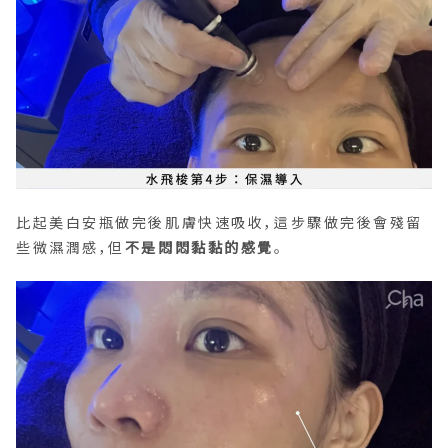
比起美白安瓶做完後肌膚快速吸收，這步驟做完後會殘留
些微濕潤感，但
不是悶悶黏黏的感覺
。