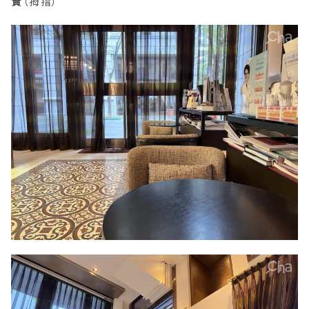
貴
（拇指）