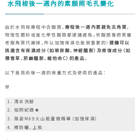
水飛梭後一週內的素顏照毛孔變化
由於水飛梭療程中含酸類，
療程後一週內要避免去角質
，
物理性磨砂或是化學性酸類都建議避免。另酸類會把表層
老廢角質代謝掉，所以加強保濕也是很重要的！
建議可以
挑選含有保濕成分（如玻尿酸、神經醯胺）及修復成分（如
積雪草、菸鹼醯胺、維他命C）的產品
。
以下是我術後一週的保養方式及使用的產品：
早
清水洗臉
拍照紀錄★
薇姿M89火山能量微精華（加強保濕）
擦防曬、上妝