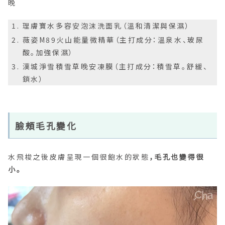
晚
理膚寶水多容安泡沫洗面乳（溫和清潔與保濕）
薇姿M89火山能量微精華（主打成分：溫泉水、玻尿
酸。加強保濕）
漢城淨雪積雪草晚安凍膜（主打成分：積雪草。舒緩、
鎖水）
臉頰毛孔變化
水飛梭之後皮膚呈現一個很飽水的狀態
，毛孔也變得很
小。