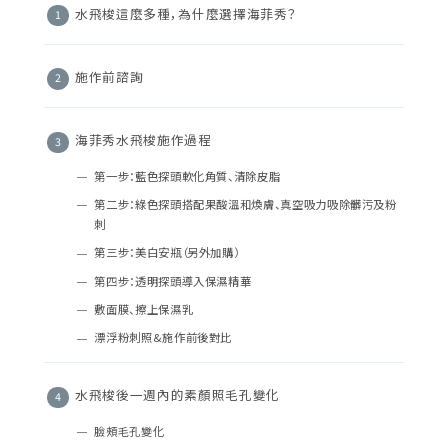
水飛梭這麼多種，為什麼選擇海菲秀？
施作前諮詢
海菲秀水飛梭施作過程
第一步：藍色探頭軟化角質、清除皮脂
第二步：綠色探頭搭配果酸溫和煥膚、真空吸力吸除髒污及粉
刺
第三步：美白安瓶（另外加購）
第四步：透明探頭導入保濕精華
敷面膜、擦上保濕乳
漂浮粉刺照&施作前後對比
水飛梭後一週內的素顏照毛孔變化
臉頰毛孔變化