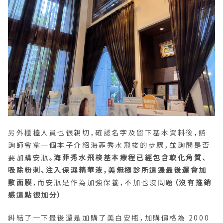
另外櫃檯人員也很親切，確認名字及留下基本資料後，諮
詢師會拿一個本子介紹海菲秀水飛梭的步驟，並詢問是否
要加購安瓶。
海菲秀水飛梭基本療程已經包含軟化角質、
吸除粉刺、注入保濕精華液，美無極診所這邊最後還會加
敷面膜
，而安瓶是作為加強保養，不加也沒問題
（沒有推銷
感這點很加分）
糾結了一下最後還是加購了美白安瓶，加購價格為 2000