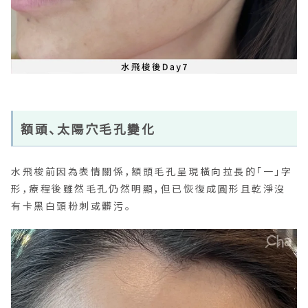
額頭、太陽穴毛孔變化
水飛梭前因為表情關係，額頭毛孔呈現橫向拉長的「一」字
形，療程後雖然毛孔仍然明顯，但已恢復成圓形且乾淨沒
有卡黑白頭粉刺或髒污。