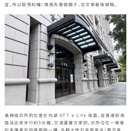
宜，所以就預約囉！價格先賣個關子，在文章最後揭曉。
美無極診所的位置在內湖 ATT e Life 後面，從捷運劍南
路站出來步行約5分鐘，交通還蠻方便的，診所位在一棟看
起來像豪宅的建築物一樓，外觀大理石非常氣派！要不是