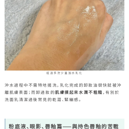
經過多次少量加水乳化
沖水過程中不需特地搓洗，乳化完成的卸妝油很快就被沖
離肌膚表面；而卸過妝的
肌膚摸起來水潤不粗糙
，有別於
洗面乳清潔過後常見的乾澀、緊繃感。
粉底液、眼影、唇釉篇——與持色唇釉的苦戰