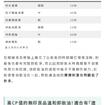
防水眉筆
極輕
20秒
防汗眼線液筆
中
40秒
抗暈眼線筆
輕
20秒
持妝粉底液
極輕
20秒
持色唇釉
中
60秒
棒狀眼影
輕
20秒
量化後的比較數值
在眼線液及唇釉上雖花了比較長的時間讓它慢慢溶解，到
最後也都有完整卸乾淨，而比起用卸妝水時偶爾會不自覺
地用力來回搓，抹卸妝油的過程中幾乎不需額外施力，彩
妝便會自動溶在一起，對肌膚造成的
摩擦刺激也明顯低了
許多
。
高CP值的無印良品溫和卸妝油！適合有「這