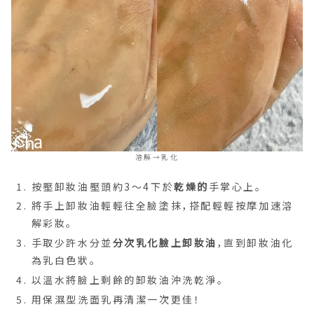
溶解→乳化
按壓卸妝油壓頭約3～4下於
乾燥的
手掌心上。
將手上卸妝油輕輕往全臉塗抹，搭配輕輕按摩加速溶
解彩妝。
手取少許水分並
分次乳化臉上卸妝油
，直到卸妝油化
為乳白色狀。
以溫水將臉上剩餘的卸妝油沖洗乾淨。
用保濕型洗面乳再清潔一次更佳！