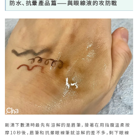
防水、抗暈產品篇——與眼線液的攻防戰
剛滴下數滴時最先有溶解的是眉筆，接著在用指腹溫柔按
摩10秒後，眉筆和抗暈眼線筆就溶解的差不多，剩下眼線