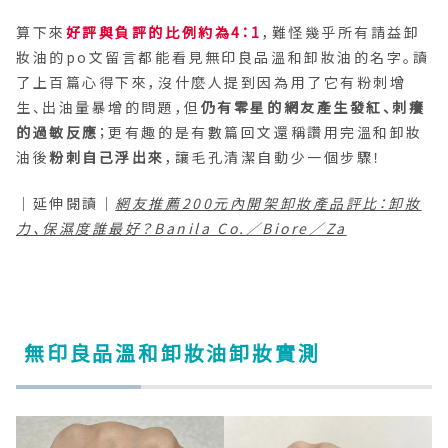
算下來
好評與負評的比例約為4：1
，難怪幾乎所有請益卸
妝油的po文留言都能看見無印良品溫和卸妝油的名字。讀
了上百篇心得下來，沒什麼人提到因為用了它有粉刺增
生、出油量暴增的問題，但
仍有零星的網友產生發紅、刺癢
的過敏反應
；更有趣的是有數篇回文還稱讚用完溫和卸妝
油後
粉刺自己浮出來
，讓毛孔清潔自動少一個步驟！
｜延伸閱讀｜
網友推薦200元內開架卸妝產品評比：卸妝
力、保濕度誰最好？Banila Co.／Biore／Za
無印良品溫和卸妝油卸妝實測