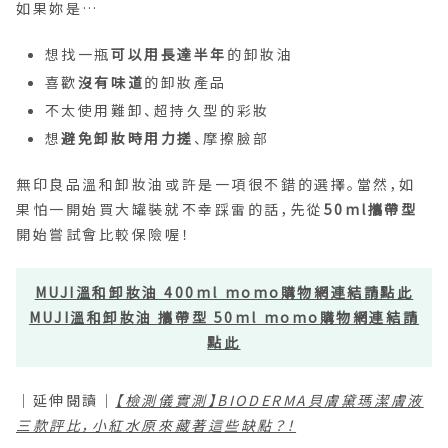
如果妳是…
想找一瓶
可以用長達半年
的卸妝油
喜歡
沒有味道
的卸妝產品
不太使用難卸、超持久型的彩妝
想
避免卸妝時用力搓
、摩擦臉部
無印良品溫和卸妝油或許是一項很不錯的選擇。當然，如
果怕一開始買大罐裝就不幸踩雷的話，先從
50ml攜帶型
開始嘗試會比較保險喔！
MUJI溫和卸妝油 400ml momo購物網連結請點此
MUJI溫和卸妝油 攜帶型 50ml momo購物網連結請
點此
｜延伸閱讀｜
【檢測儀實測】BIODERMA貝膚黛瑪潔膚液
三款評比，小紅水原來藏著這些缺點？！