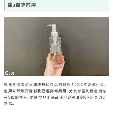
些」需求的妳
蠻多支持者認為即便無印良品的卸妝力稍稍不如植村秀，
但
用來卸除日常彩妝已經非常夠用
，尤其考量到兩者間存
在8倍的價差，更顯得無印良品溫和卸妝油的CP值真的非
常高。