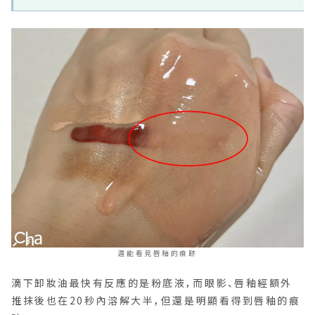
還能看見唇釉的痕跡
滴下卸妝油最快有反應的是粉底液，而眼影、唇釉經額外
推抹後也在20秒內溶解大半，但還是明顯看得到唇釉的痕