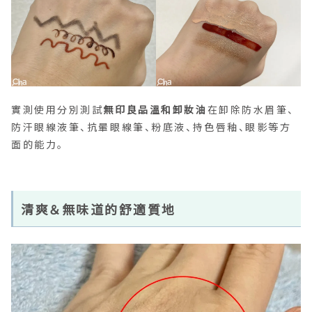
實測使用分別測試
無印良品溫和卸妝油
在卸除防水眉筆、
防汗眼線液筆、抗暈眼線筆、粉底液、持色唇釉、眼影等方
面的能力。
清爽＆無味道的舒適質地