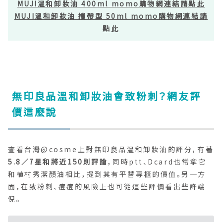
MUJI溫和卸妝油 400ml momo購物網連結請點此
MUJI溫和卸妝油 攜帶型 50ml momo購物網連結請
點此
無印良品溫和卸妝油會致粉刺？網友評
價這麼說
查看台灣@cosme上對無印良品溫和卸妝油的評分，有著
5.8／7星和將近150則評論
，同時ptt、Dcard也常拿它
和植村秀潔顏油相比，提到其有平替專櫃的價值。另一方
面，在致粉刺、痘痘的風險上也可從這些評價看出些許端
倪。