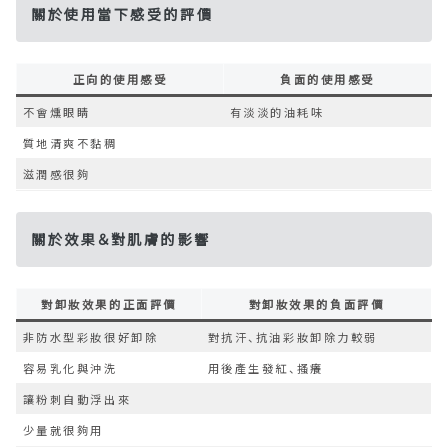
關於使用當下感受的評價
正向的使用感受
負面的使用感受
不會燻眼睛
有淡淡的油耗味
質地清爽不黏稠
滋潤感很夠
關於效果＆對肌膚的影響
對卸妝效果的正面評價
對卸妝效果的負面評價
非防水型彩妝很好卸除
對抗汗、抗油彩妝卸除力較弱
容易乳化與沖洗
用後產生發紅、搔癢
讓粉刺自動浮出來
少量就很夠用