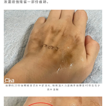
液還頑強殘留一部份痕跡。
按摩約20秒後眼線液仍未全部溶光，稍微加大力道再多按摩至40秒左右才
完全溶解