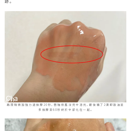
跡。
再度稍微加強力道按摩20秒，唇釉依舊沒完全溶光，最後補了2滴卸妝油並
多按摩至60秒終於全部化在一起。