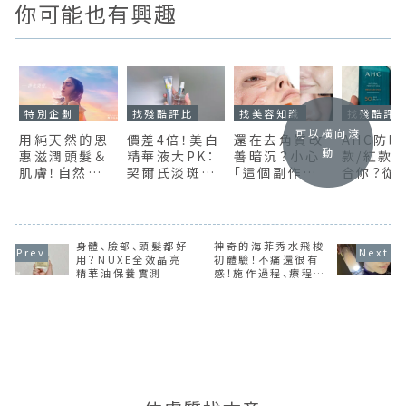
你可能也有興趣
特別企劃
找殘酷評比
找美容知識
找殘酷評
可以橫向滾
用純天然的恩
價差4倍！美白
還在去角質改
AHC防
動
惠滋潤頭髮＆
精華液大PK：
善暗沉？小心
款/紅款
肌膚！自然系
契爾氏淡斑精
「這個副作
合你？從
品牌
華 v.s
用」！ 呵護肌膚
質地與擦
「MOGANS」
Melano CC
角質的正確方
況綜合評
特色報你知
亮白精華，到
法介紹
（圖多）
底誰才能有效
身體、臉部、頭髮都好
神奇的海菲秀水飛梭
美白？
用？NUXE全效晶亮
初體驗！不痛還很有
精華油保養實測
感！施作過程、療程後
當下、一週後效果老
實說