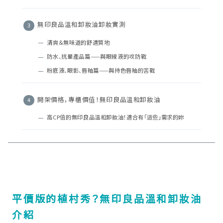
無印良品溫和卸妝油卸妝實測
清爽＆無味道的舒適質地
防水、抗暈產品篇——與眼線液的攻防戰
粉底液、眼影、唇釉篇——與持色唇釉的苦戰
開架價格，專櫃價值！無印良品溫和卸妝油
高CP值的無印良品溫和卸妝油！適合有「這些」需求的妳
平價版的植村秀？無印良品溫和卸妝油
介紹