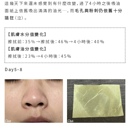
猖狂
（泣）。
【肌膚水分值變化】
擦拭前：35％→擦拭後：46%→4小時後：40%
【肌膚油分值變化】
擦拭後：23%→4小時後：45%
Day5-8
自開始擦炸彈霜超過了一星期，4小時後測出來的水分數
值是比前幾天有小幅成長，然
出油狀況仍災情慘重
。雙頰