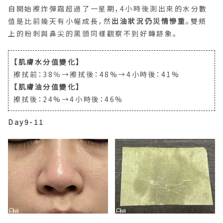
上的粉刺與鼻尖的黑頭同樣觀察不到好轉跡象。
【肌膚水分值變化】
擦拭前：38％→擦拭後：48%→4小時後：41%
【肌膚油分值變化】
擦拭後：24%→4小時後：46%
Day9-11
過了第10天赫然發現，原本要吸滿整張的吸油面紙進步到
在3/4張內可吸完全臉，妙的是此現象並沒有被反應在油