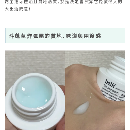
霜主推可控油且質地清爽，於是決定嘗試靠它挽救惱人的
大出油問題！
斗蓬草炸彈霜的質地、味道與用後感