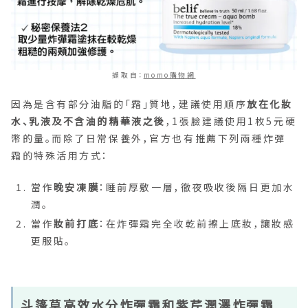
擷取自：
momo購物網
因為是含有部分油脂的「霜」質地，建議使用順序
放在化妝
水、乳液及不含油的精華液之後
，1張臉建議使用1枚5元硬
幣的量。而除了日常保養外，官方也有推薦下列兩種炸彈
霜的特殊活用方式：
當作
晚安凍膜
：睡前厚敷一層，徹夜吸收後隔日更加水
潤。
當作
妝前打底
：在炸彈霜完全收乾前擦上底妝，讓妝感
更服貼。
斗篷草高效水分炸彈霜和紫芹潤澤炸彈霜