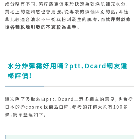
成分略有不同，紫芹版更偏重於快速為乾燥肌補充水分，
質地上的滋潤感也會更強。從專攻的煩惱區別的話，斗篷
草比較適合油水不平衡與粉刺叢生的肌膚，而
紫芹對於修
復各種乾燥引發的不適較為拿手
。
水分炸彈霜好用嗎？ptt、Dcard網友這
樣評價！
這次除了汲取來自ptt、Dcard上眾多網友的意見，也會從
日本的@cosme找商品口碑，參考的評價大約有100多
條，簡單整理如下。