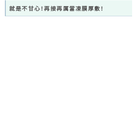
厚塗的厚度
最後因為還剩一點尷尬的用量，特派員一不做二不休全部
拿來晚上厚敷，發現隔天早上臉上水潤感明顯和其他天不
一樣！平常一起床就急著想把睡覺時的滿面油光洗掉，這
時反而擔心洗臉後水光就回不來，終於證明
斗蓬草炸彈霜
的確可以控油，只是用量要夠大
。