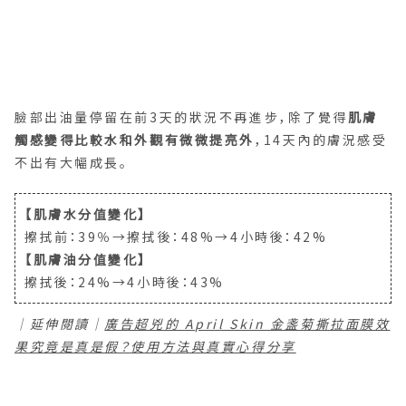
臉部出油量停留在前3天的狀況不再進步，除了覺得
肌膚
觸感變得比較水和外觀有微微提亮外
，14天內的膚況感受
不出有大幅成長。
【肌膚水分值變化】
擦拭前：39％→擦拭後：48%→4小時後：42%
【肌膚油分值變化】
擦拭後：24%→4小時後：43%
｜延伸閱讀｜
廣告超兇的 April Skin 金盞菊撕拉面膜效
果究竟是真是假？使用方法與真實心得分享
就是不甘心！再接再厲當凍膜厚敷！