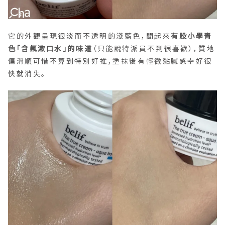
它的外觀呈現很淡而不透明的淺藍色，聞起來
有股小學青
色「含氟漱口水」的味道
（只能說特派員不到很喜歡），質地
偏滑順可惜不算到特別好推，塗抹後有輕微黏膩感幸好很
快就消失。