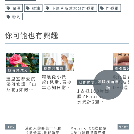
找美容知識
找開箱實測
找殘酷評
找專業成分
可以橫向滾
呵護從小做
1支抵100片面
淡化唇紋
連皇室都愛的
起！兒童、青少
膜？Eaoron
除死皮該
動
優雅修護：「山
年必知日常保
水光針2週保
DHC還
茶花」如何從
養法，簡單遠
濕度爆表實測
林護唇膏
古老養顏秘
離青春期肌膚
款保濕持
方，成為頂級
困擾
大評比！
大牌的抗老核
心？
過來人的醫美下半臉
Melano CC維他命
拉提分享：挑戰海芙
C美白淡斑凝露評價
音波不上麻藥直接
好棒棒？曬後美白21
打！+術後1.5個月效
日實測大公開
果全記錄
依膚質找文章