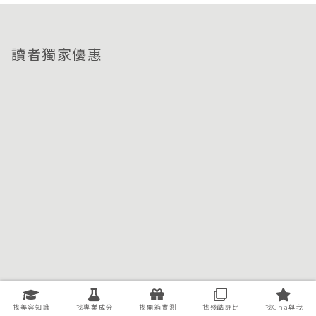
關於我們
廣告洽談
聯絡我們
智慧財產權處理
找美容知識
找專業成分
找開箱實測
找殘酷評比
找Cha與我
隱私權條款