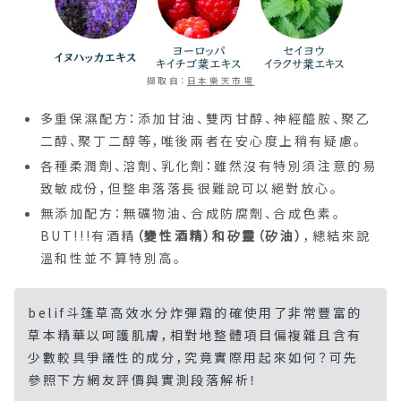
擷取自：
日本樂天市場
多重保濕配方：添加甘油、雙丙甘醇、神經醯胺、聚乙
二醇、聚丁二醇等，唯後兩者在安心度上稍有疑慮。
各種柔潤劑、溶劑、乳化劑：雖然沒有特別須注意的易
致敏成份，但整串落落長很難說可以絕對放心。
無添加配方：無礦物油、合成防腐劑、合成色素。
BUT!!!有酒精
（變性酒精）和矽靈（矽油）
，總結來說
溫和性並不算特別高。
belif斗篷草高效水分炸彈霜的確使用了非常豐富的
草本精華以呵護肌膚，相對地整體項目偏複雜且含有
少數較具爭議性的成分，究竟實際用起來如何？可先
參照下方網友評價與實測段落解析！