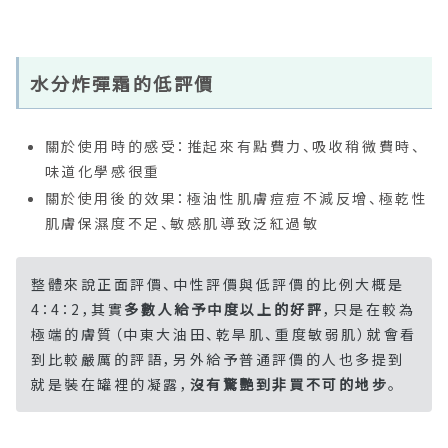
水分炸彈霜的低評價
關於使用時的感受：推起來有點費力、吸收稍微費時、
味道化學感很重
關於使用後的效果：極油性肌膚痘痘不減反增、極乾性
肌膚保濕度不足、敏感肌導致泛紅過敏
整體來說正面評價、中性評價與低評價的比例大概是
4：4：2，其實
多數人給予中度以上的好評
，只是在較為
極端的膚質（中東大油田、乾旱肌、重度敏弱肌）就會看
到比較嚴厲的評語，另外給予普通評價的人也多提到
就是裝在罐裡的凝露，
沒有驚艷到非買不可的地步
。