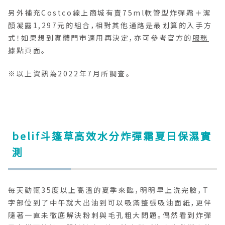
另外補充Costco線上商城有賣75ml軟管型炸彈霜＋潔
顏凝露1,297元的組合，相對其他通路是最划算的入手方
式！如果想到實體門市適用再決定，亦可參考官方的
服務
據點
頁面。
※以上資訊為2022年7月所調查。
belif斗篷草高效水分炸彈霜夏日保濕實
測
每天動輒35度以上高溫的夏季來臨，明明早上洗完臉，T
字部位到了中午就大出油到可以吸滿整張吸油面紙，更伴
隨著一直未徹底解決粉刺與毛孔粗大問題。偶然看到炸彈