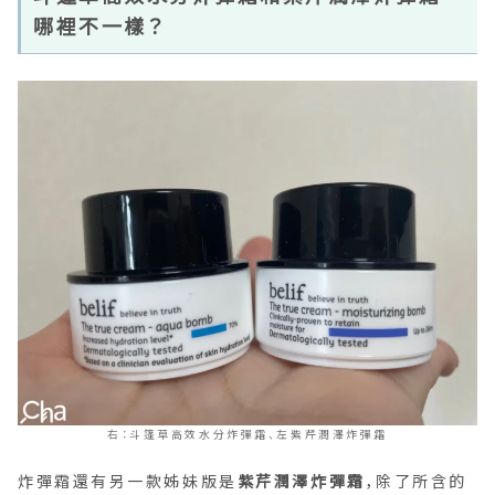
哪裡不一樣？
右：斗篷草高效水分炸彈霜、左紫芹潤澤炸彈霜
炸彈霜還有另一款姊妹版是
紫芹潤澤炸彈霜
，除了所含的