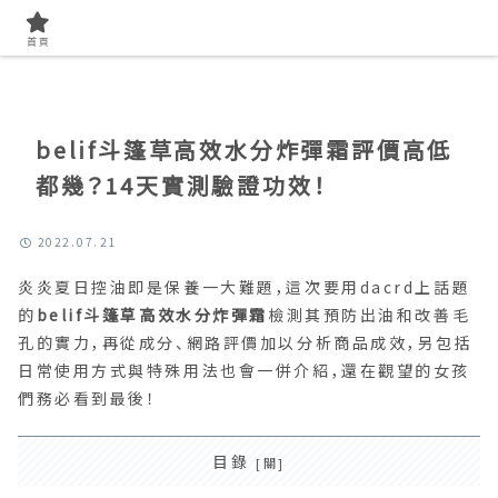
首頁
找開箱實測
首頁
belif斗篷草高效水分炸彈霜評價高低
都幾？14天實測驗證功效！
2022.07.21
炎炎夏日控油即是保養一大難題，這次要用dacrd上話題
的
belif斗篷草高效水分炸彈霜
檢測其預防出油和改善毛
孔的實力，再從成分、網路評價加以分析商品成效，另包括
日常使用方式與特殊用法也會一併介紹，還在觀望的女孩
們務必看到最後！
目錄