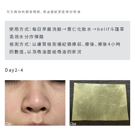
使用方式：每日早晨洗臉→薏仁化妝水→belif斗篷草
高效水分炸彈霜
檢測方式：以膚質檢測儀紀錄擦前、擦後、擦後4小時
的數值，以及吸油面紙吸油的狀況
Day2-4
這幾天下來還未感覺到有什麼改變，過了4小時之後吸油
面紙上依舊吸出滿滿的油光…，而
毛孔與粉刺仍依舊十分