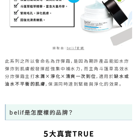
擷取自：
belif官網
此系列之所以會命名為炸彈霜，是因為期許產品能如水炸
彈炸到肌膚般發揮超強集中補水力，而主角斗篷草高效水
分炸彈霜主打
水潤×淨化×清爽一次到位
，適用於
缺水或
油水不平衡的肌膚
，保濕同時達到緊緻與淨化的效果。
belif是怎麼樣的品牌？