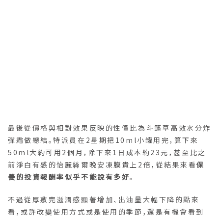
最後從價格與相對效果反映的性價比為斗篷草高效水分炸
彈霜做總結。特派員在2星期把10ml小罐用完，算下來
50ml大約可用2個月，除下來1日成本約23元，甚至比之
前淨白有感的怡麗絲爾晚安凍膜貴上2倍，從結果來看
保
養的投資報酬率似乎不能說有多好
。
不過從厚敷完滋潤感顯著增加、出油量大幅下降的點來
看，或許改變使用方式或是使用的季節，還是有機會看到
斗篷草高效水分炸彈霜展現更好的保養成果！
｜延伸閱讀｜
ELIXIR怡麗絲爾淨白晚安凍膜亮白超有
感？4週實測網路好評是真是假
– 以上內容為 找 Cha 研究室 製作，如需轉載請註明完整
出處 –