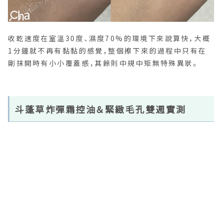
收乾速度在室溫30度、濕度70%的環境下來說算快，大概
1分鐘就不再有黏黏的感覺，整個擦下來的過程中只有在
剛抹開時有小小覆蓋感，其餘則中規中矩無特殊異狀。
斗蓬草炸彈霜控油＆緊緻毛孔雙週實測
毛孔與粉刺都很明顯，吸油面紙更是吸好吸滿