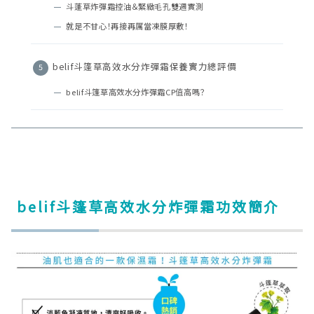
斗蓬草炸彈霜控油＆緊緻毛孔雙週實測
就是不甘心！再接再厲當凍膜厚敷！
belif斗篷草高效水分炸彈霜保養實力總評價
belif斗篷草高效水分炸彈霜CP值高嗎？
belif斗篷草高效水分炸彈霜功效簡介