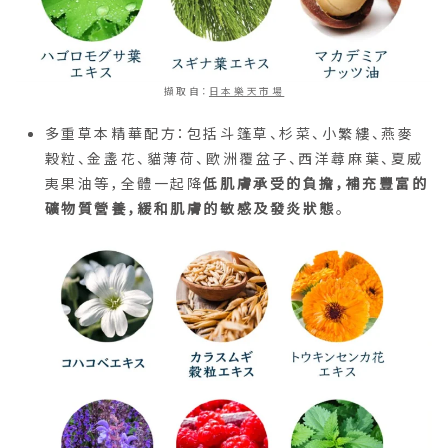
擷取自：
日本樂天市場
多重草本精華配方：包括斗篷草、杉菜、小繁縷、燕麥
穀粒、金盞花、貓薄荷、歐洲覆盆子、西洋蕁麻葉、夏威
夷果油等，全體一起降
低肌膚承受的負擔，補充豐富的
礦物質營養，緩和肌膚的敏感及發炎狀態
。