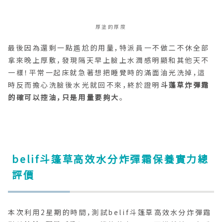
belif斗篷草高效水分炸彈霜保養實力總
評價
本次利用2星期的時間，測試belif斗篷草高效水分炸彈霜
對於
控油、緊緻毛孔
這2項機能的表現，只可惜就結果來看
並不如預期好。控油方面後期在用完4小時後吸出來的油
量有減少，數值上為
水分值上升
（油水平衡？）；至於毛孔和
粉刺方面則幾乎與一開始別無二致。
總體來說，體驗到的變化有
肌膚含水量微增
肌膚明亮感微增