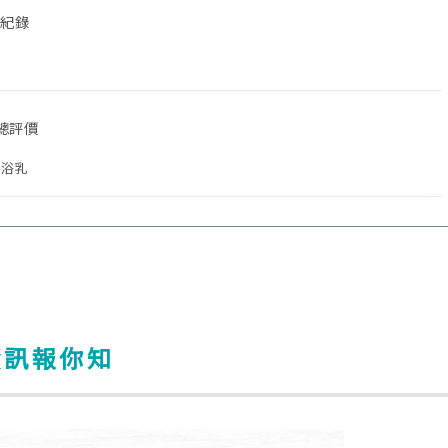
化紀錄
果總評價
沐浴乳
網資訊報你知