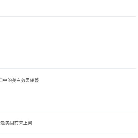
友口中的美白效果總整
、康是美目前未上架