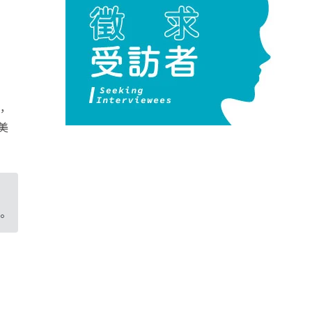
，
美
。