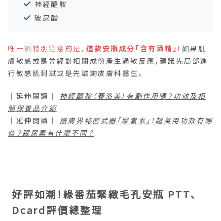
神經醯胺
玻尿酸
唯一須特別注意的是，
這款安瓶成分「含有酒精」
！
如果肌
膚敏感或是曾經對相關成份產生過敏反應，建議先局部進
行敏感肌測試或是先諮詢皮膚科醫生。
｜延伸閱讀｜
神經醯胺（賽洛美）有副作用嗎？功效及相
關保養品介紹
｜延伸閱讀｜
護膚界秘密武器「尿囊素」！超萬用功效有哪
些？跟尿素有什麼不同？
好評如潮！綠番茄緊緻毛孔安瓶 PTT、
Dcard評價總整理