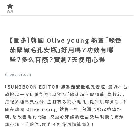
首頁
找開箱實測
首頁
【圖多】韓國 Olive young 熱賣「綠番
茄緊緻毛孔安瓶」好用嗎？功效有哪
些？多久有感？實測7天使用心得
2024.10.24
「
SUNGBOON EDITOR 綠番茄緊緻毛孔安瓶
」最近在台
韓掀起一股保養旋風！以獨特「綠番茄萃取精華」為核心，
搭配多種高效成分，主打有效縮小毛孔、提升肌膚彈性，不
僅在韓國 Olive Young 銷售一空，台灣也掀起搶購熱
潮，想改善毛孔問題，又擔心非酸類產品效果很慢而猶豫
該不該下手的你，絕對不能錯過這篇實測！