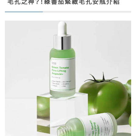
毛孔之神？！綠番茄緊緻毛孔安瓶介紹