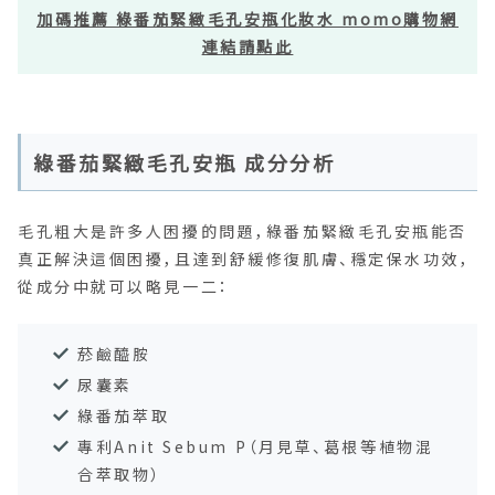
加碼推薦 綠番茄緊緻毛孔安瓶化妝水 momo購物網
連結請點此
綠番茄緊緻毛孔安瓶 成分分析
毛孔粗大是許多人困擾的問題，綠番茄緊緻毛孔安瓶能否
真正解決這個困擾，且達到舒緩修復肌膚、穩定保水功效，
從成分中就可以略見一二：
菸鹼醯胺
尿囊素
綠番茄萃取
專利Anit Sebum P（月見草、葛根等植物混
合萃取物）