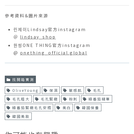
參考資料＆圖片來源
린제이Lindsay官方instagram
＠
lindsay_shop
원씽ONE THING官方instagram
@
onething_official.global
找開箱實測
OliveYoung
保濕
敏感肌
毛孔
毛孔粗大
毛孔緊緻
粉刺
綠番茄精華
綠番茄緊緻毛孔安瓶
美白
韓國保養
韓國美妝