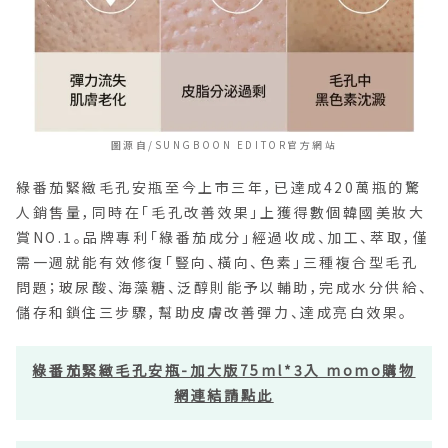
圖源自/SUNGBOON EDITOR官方網站
綠番茄緊緻毛孔安瓶至今上市三年，已達成420萬瓶的驚
人銷售量，同時在「毛孔改善效果」上獲得數個韓國美妝大
賞NO.1。品牌專利「綠番茄成分」經過收成、加工、萃取，僅
需一週就能有效修復「豎向、橫向、色素」三種複合型毛孔
問題；玻尿酸、海藻糖、泛醇則能予以輔助，完成水分供給、
儲存和鎖住三步驟，幫助皮膚改善彈力、達成亮白效果。
綠番茄緊緻毛孔安瓶-加大版75ml*3入 momo購物
網連結請點此