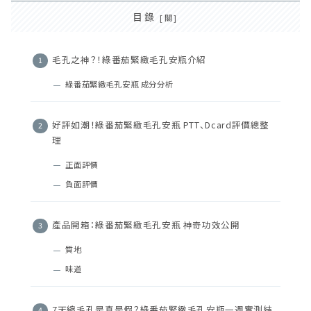
目錄
毛孔之神？！綠番茄緊緻毛孔安瓶介紹
綠番茄緊緻毛孔安瓶 成分分析
好評如潮！綠番茄緊緻毛孔安瓶 PTT、Dcard評價總整
理
正面評價
負面評價
產品開箱：綠番茄緊緻毛孔安瓶 神奇功效公開
質地
味道
7天縮毛孔是真是假？綠番茄緊緻毛孔安瓶一週實測結