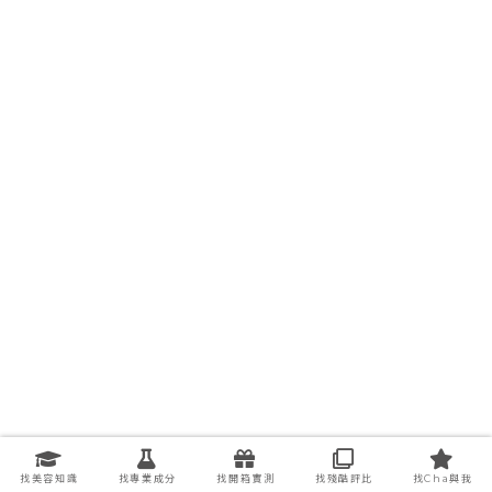
找美容知識
找專業成分
找開箱實測
找殘酷評比
找Cha與我