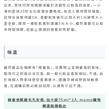
出來，質地同常見精華液屬於流動性比較高的液狀，一小
滴約塗抹30秒左右就會全數吸收。有些人覺得質地偏黏，
但特派員覺得還OK，喜歡乾爽者可以用大約1元硬幣大小
塗全臉，跟我一樣乾肌者則建議5元大小，雖然需要花比較
多時間按摩，但臉上潤潤的感覺非常舒服。
味道
雖然產品名稱帶有「綠番茄」，但實際上並無番茄的氣味，
取而代之的是淡淡花香，與一般化妝品香氛相似。不過，由
於每個人對氣味感受差異甚大，建議孕婦或對氣味敏感
者，在選購前務必親自試用，以避免引起不適。
綠番茄緊緻毛孔安瓶-加大版75ml*3入 momo購物
網連結請點此