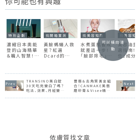
你可能也有興趣
特別企劃
找開箱實測
找美容知識
找美容知
可以橫向滾
濃縮日本奧能
黃臉螞蟻人救
水煮蛋肌養成
美容油重
動
登的山海精華
星？紅遍
就差這一步！
選指南！
＆職人智慧！保
Dcard的
「臉部除毛」不
些」成分
養品牌
OLAY抗糖小
一定要靠醫
網友狂推
「NAIA」魅力
白瓶網評＆實
美，留意副作
6選
揭秘
測分享
用你也能自己
來
TRANSINO美白錠
豐唇＆去角質黃金組
30天吃完變白了嗎？
合！CANMAKE美唇
吃法、效果、月經變化
磨砂膏＆Visee精華
分享
豐唇蜜潤唇實測
依膚質找文章