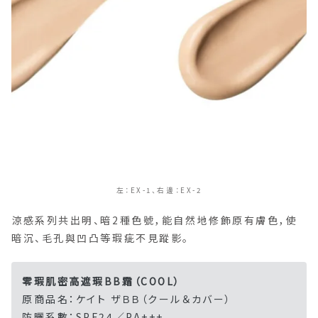
左：EX-1、右邊：EX-2
涼感系列共出明、暗2種色號，能自然地修飾原有膚色，使
暗沉、毛孔與凹凸等瑕疵不見蹤影。
零瑕肌密高遮瑕BB霜（COOL）
原商品名：ケイト ザＢＢ（クール＆カバー）
防曬系數：SPF24／PA+++