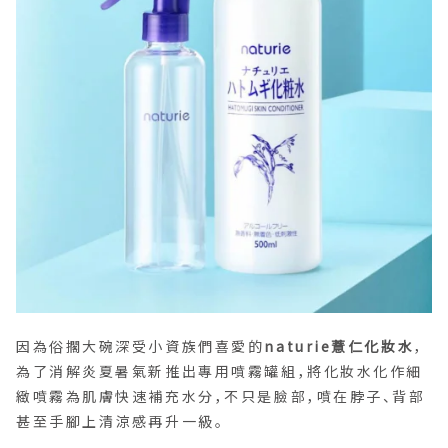
因為俗擱大碗深受小資族們喜愛的
naturie薏仁化妝水
，
為了消解炎夏暑氣新推出專用噴霧罐組，將化妝水化作細
緻噴霧為肌膚快速補充水分，不只是臉部，噴在脖子、背部
甚至手腳上清涼感再升一級。