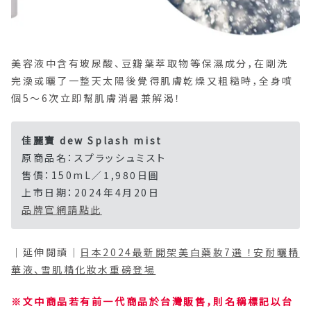
美容液中含有玻尿酸、豆瓣葉萃取物等保濕成分，在剛洗
完澡或曬了一整天太陽後覺得肌膚乾燥又粗糙時，全身噴
個5〜6次立即幫肌膚消暑兼解渴！
佳麗寶 dew Splash mist
原商品名：スプラッシュミスト
售價：150mL／1,980日圓
上市日期：2024年4月20日
品牌官網請點此
｜延伸閱讀｜
日本2024最新開架美白藥妝7選 ！安耐曬精
華液、雪肌精化妝水重磅登場
※文中商品若有前一代商品於台灣販售，則名稱標記以台