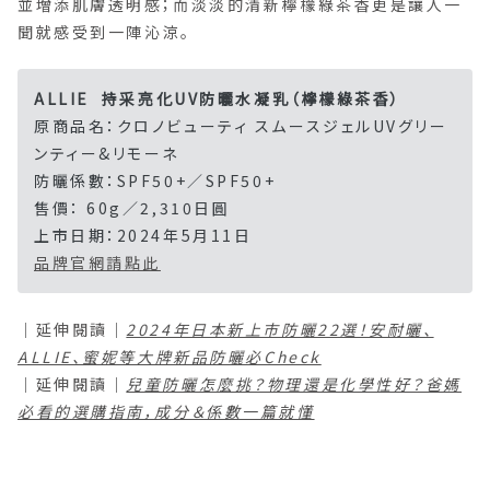
並增添肌膚透明感；而淡淡的清新檸檬綠茶香更是讓人一
聞就感受到一陣沁涼。
ALLIE 持采亮化UV防曬水凝乳（檸檬綠茶香）
原商品名：クロノビューティ スムースジェルUVグリー
ンティー&リモーネ
防曬係數：SPF50+／SPF50+
售價： 60g／2,310日圓
上市日期：2024年5月11日
品牌官網請點此
｜延伸閱讀｜
2024年日本新上市防曬22選！安耐曬、
ALLIE、蜜妮等大牌新品防曬必Check
｜延伸閱讀｜
兒童防曬怎麼挑？物理還是化學性好？爸媽
必看的選購指南，成分＆係數一篇就懂