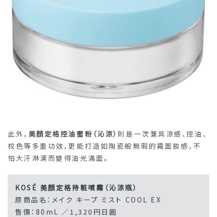
此外，
美顏定格控油蜜粉（沁涼）
則是一次兼具涼感、控油、
校色等多重功效，更能打造如陶瓷般無瑕的霧面妝感，不
怕大汗淋漓而變得油光滿面。
KOSÉ 美顏定格持粧噴霧（沁涼瓶）
原商品名：メイク キープ ミスト COOL EX
售價：80mL ／1,320円日圓