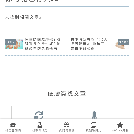
未找到相關文章。
兒童防曬怎麼挑？物
腋下暗沈有救了！5大
理還是化學性好？爸
成因解析＆6款腋下
媽必看的選購指南，
美白產品推薦
成分＆係數一篇就懂
依膚質找文章
混合肌
油性肌
找美容知識
找專業成分
找開箱實測
找殘酷評比
找Cha與我