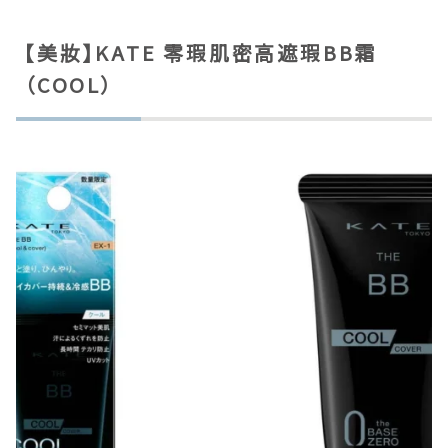
【美妝】KATE 零瑕肌密高遮瑕BB霜
（COOL）