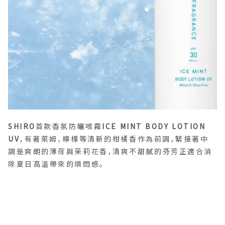
SHIRO
首款香氛防曬噴霧
ICE MINT BODY LOTION
UV
，有著萊姆、檸檬等清新的柑橘香作為前調，緊接著中
調是爽朗的薄荷與茉莉花香，清爽不甜膩的芬芳正適合消
除夏日高溫帶來的煩悶感。