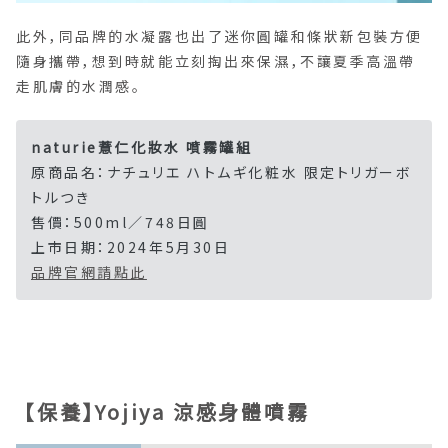
此外，同品牌的水凝露也出了迷你圓罐和條狀新包裝方便
隨身攜帶，想到時就能立刻掏出來保濕，不讓夏季高溫帶
走肌膚的水潤感。
naturie薏仁化妝水 噴霧罐組
原商品名：ナチュリエ ハトムギ化粧水 限定トリガーボ
トルつき
售價：500ml／748日圓
上市日期：2024年5月30日
品牌官網請點此
【保養】Yojiya 涼感身體噴霧