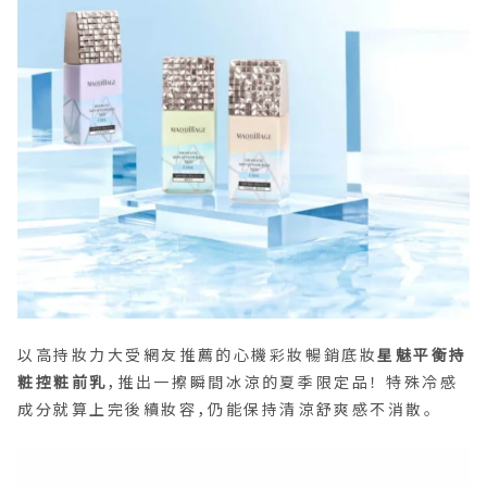
以高持妝力大受網友推薦的心機彩妝暢銷底妝
星魅平衡持
粧控粧前乳
，推出一擦瞬間冰涼的夏季限定品！ 特殊冷感
成分就算上完後續妝容，仍能保持清涼舒爽感不消散。