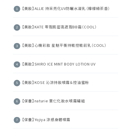
【美妝】ALLIE 持采亮化UV防曬水凝乳（檸檬綠茶香）
【美妝】KATE 零瑕肌密高遮瑕BB霜（COOL）
【美妝】心機彩妝 星魅平衡持粧控粧前乳（COOL）
【美妝】SHIRO ICE MINT BODY LOTION UV
【美妝】KOSE 沁涼持妝噴霧＆控油蜜粉
【保養】naturie 薏仁化妝水噴霧罐組
【保養】Yojiya 涼感身體噴霧