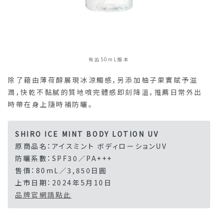
有出50mL版本
除了藉由薄荷醇展現冰涼觸感，另添加柚子果實賦予滋
潤，快乾不黏膩的質地噴完體感即刻降溫，推薦日常外出
時帶在身上隨時補防曬。
SHIRO ICE MINT BODY LOTION UV
原商品名：アイスミント ボディローションUV
防曬系數：SPF30／PA+++
售價：80mL／3,850日圓
上市日期：2024年5月10日
品牌官網請點此