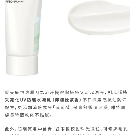
夏天最怕防曬因為流汗變得黏搭搭又泛起油光，
ALLIE持
采亮化UV防曬水凝乳（檸檬綠茶香）
不只採用高抗油防汗
配方，更添加涼感成分「薄荷醇」帶來舒暢清涼感，維持肌
膚長時間乾爽不黏膩。
此外，防曬質地中含青、紅兩種校色珠光微粒，可修飾毛孔