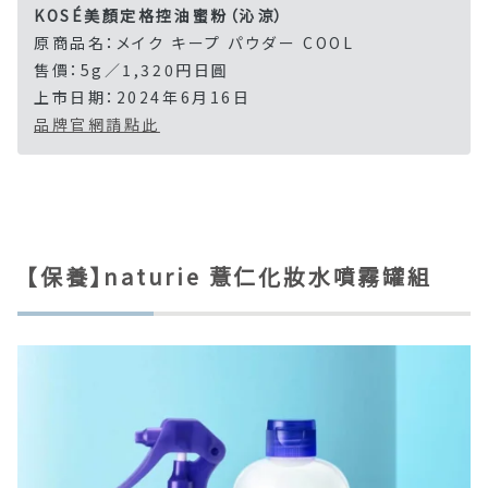
KOSÉ美顏定格控油蜜粉（沁涼）
原商品名：メイク キープ パウダー COOL
售價：5g／1,320円日圓
上市日期：2024年6月16日
品牌官網請點此
【保養】naturie 薏仁化妝水噴霧罐組