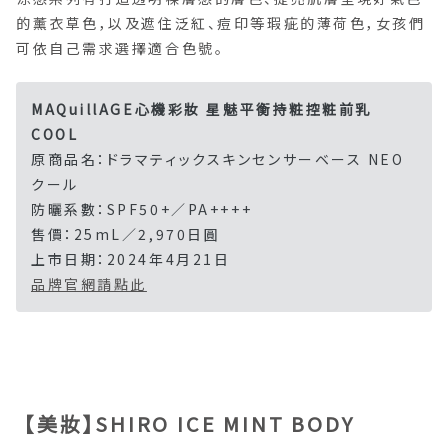
的薰衣草色，以及遮住泛紅、痘印等瑕疵的薄荷色，女孩們
可依自己需求選擇適合色號。
MAQuillAGE心機彩妝 星魅平衡持粧控粧前乳
COOL
原商品名：ドラマティックスキンセンサーベース NEO
クール
防曬系數：SPF50+／PA++++
售價：25mL／2,970日圓
上市日期：2024年4月21日
品牌官網請點此
【美妝】SHIRO ICE MINT BODY