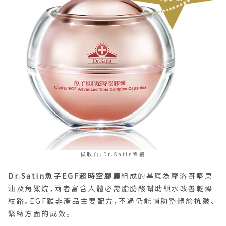
擷取自：Dr.Satin官網
Dr.Satin魚子EGF超時空膠囊
組成的基底為摩洛哥堅果
油及角鯊烷，兩者富含人體必需脂肪酸幫助鎖水改善乾燥
紋路。EGF雖非產品主要配方，不過仍能輔助整體於抗皺、
緊緻方面的成效。