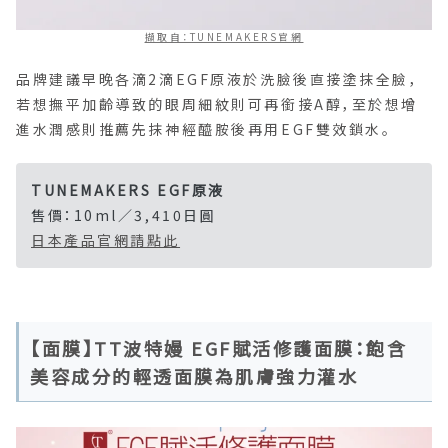
擷取自：TUNEMAKERS官網
品牌建議早晚各滴2滴EGF原液於洗臉後直接塗抹全臉，
若想撫平加齡導致的眼周細紋則可再銜接A醇，至於想增
進水潤感則推薦先抹神經醯胺後再用EGF雙效鎖水。
TUNEMAKERS EGF原液
售價：10ml／3,410日圓
日本產品官網請點此
【面膜】TT波特嫚 EGF賦活修護面膜：飽含
美容成分的輕透面膜為肌膚強力灌水