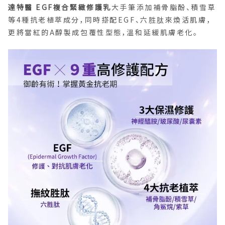
達特醫 EGF複合緊緻修護乳
大手筆添加補骨脂酚、積雪草
等4種抗老植萃成分，同時搭配EGF、六胜肽來煥活肌膚，
更將當紅的A醇製成包覆性型態，溫和延緩肌膚老化。