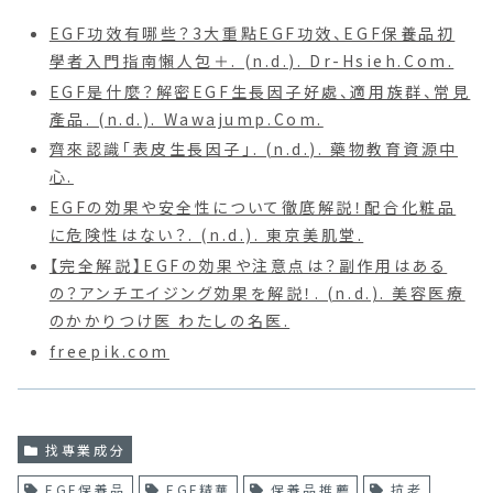
EGF功效有哪些？3大重點EGF功效、EGF保養品初
學者入門指南懶人包＋. (n.d.). Dr-Hsieh.Com.
EGF是什麼？解密EGF生長因子好處、適用族群、常見
產品. (n.d.). Wawajump.Com.
齊來認識「表皮生長因子」. (n.d.). 藥物教育資源中
心.
EGFの効果や安全性について徹底解説！配合化粧品
に危険性はない？. (n.d.). 東京美肌堂.
【完全解説】EGFの効果や注意点は？副作用はある
の？アンチエイジング効果を解説！. (n.d.). 美容医療
のかかりつけ医 わたしの名医.
freepik.com
找專業成分
EGF保養品
EGF精華
保養品推薦
抗老