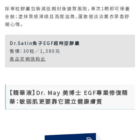
採單粒膠囊包裝減低開封後變質風險，單次1顆即可保養
全臉；塗抹質感滑順且高度滋潤，還散發淡淡薰衣草香舒
緩心情。
Dr.Satin魚子EGF超時空膠囊
售價：30粒／1,380元
產品官網請點此
【精華液】Dr. May 美博士 EGF專業修復精
華：敏弱肌更要靠它建立健康膚質