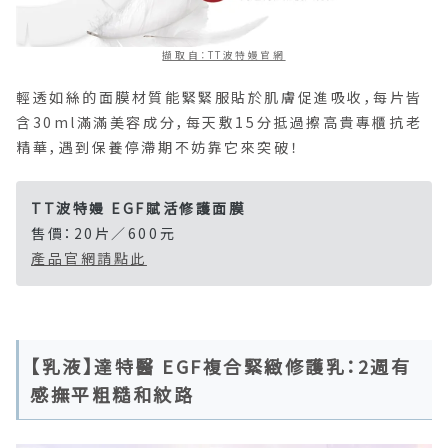
擷取自：TT波特嫚官網
輕透如絲的面膜材質能緊緊服貼於肌膚促進吸收，每片皆
含30ml滿滿美容成分，每天敷15分抵過擦高貴專櫃抗老
精華，遇到保養停滯期不妨靠它來突破！
TT波特嫚 EGF賦活修護面膜
售價：20片／600元
產品官網請點此
【乳液】達特醫 EGF複合緊緻修護乳：2週有
感撫平粗糙和紋路