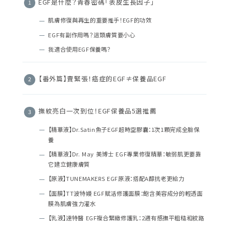
EGF是什麼？青春密碼「表皮生長因子」
肌膚修復與再生的重要推手！EGF的功效
EGF有副作用嗎？這類膚質要小心
我適合使用EGF保養嗎？
【番外篇】賣緊張！癌症的EGF≠保養品EGF
撫紋亮白一次到位！EGF保養品5選推薦
【精華液】Dr.Satin魚子EGF超時空膠囊：1次1顆完成全臉保
養
【精華液】Dr. May 美博士 EGF專業修復精華：敏弱肌更要靠
它建立健康膚質
【原液】TUNEMAKERS EGF原液：搭配A醇抗老更給力
【面膜】TT波特嫚 EGF賦活修護面膜：飽含美容成分的輕透面
膜為肌膚強力灌水
【乳液】達特醫 EGF複合緊緻修護乳：2週有感撫平粗糙和紋路