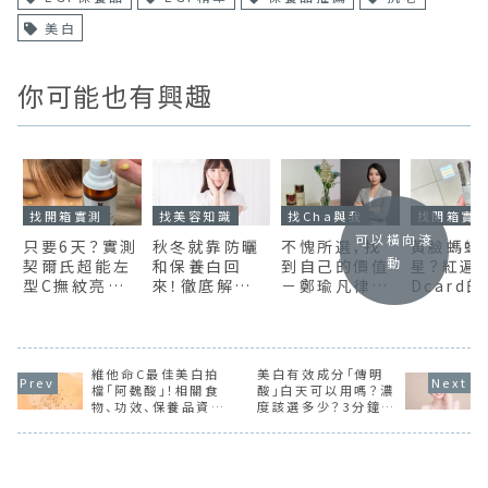
美白
你可能也有興趣
找開箱實測
找美容知識
找Cha與我
找開箱實
可以橫向滾
只要6天？實測
秋冬就靠防曬
不愧所選，找
黃臉螞蟻
動
契爾氏超能左
和保養白回
到自己的價值
星？紅遍
型C撫紋亮眼
來！徹底解說
－鄭瑜凡律師
Dcard的
精華是否能速
肌膚變白機制
專訪
OLAY抗
效改善黑眼
與加速美白的
白瓶網評
圈！
秘訣
測分享
維他命C最佳美白拍
美白有效成分「傳明
檔「阿魏酸」！相關食
酸」白天可以用嗎？濃
物、功效、保養品資訊
度該選多少？3分鐘快
大全
速解析功效、副作用