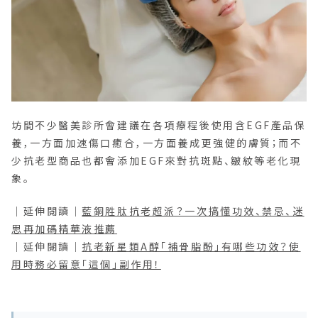
坊間不少醫美診所會建議在各項療程後使用含EGF產品保
養，一方面加速傷口癒合，一方面養成更強健的膚質；而不
少抗老型商品也都會添加EGF來對抗斑點、皺紋等老化現
象。
｜延伸閱讀｜
藍銅胜肽抗老超派？一次搞懂功效、禁忌、迷
思再加碼精華液推薦
｜延伸閱讀｜
抗老新星類A醇「補骨脂酚」有哪些功效？使
用時務必留意「這個」副作用！