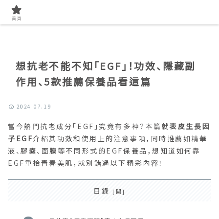
首頁
找專業成分
首頁
想抗老不能不知「EGF」！功效、隱藏副
作用、5款推薦保養品看這篇
2024.07.19
當今熱門抗老成分「EGF」究竟有多神？本篇就
表皮生長因
子EGF
介紹其功效和使用上的注意事項，同時推薦如精華
液、膠囊、面膜等不同形式的EGF保養品，想知道如何靠
EGF重拾青春美肌，就別錯過以下精彩內容！
目錄