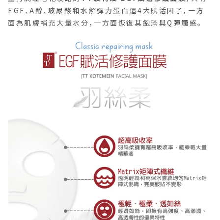
EGF、A醇、玻尿酸和水解彈力蛋白這4大賦活因子，一方
面為肌膚補充大量水分，一方面恢復其飽滿與Q彈觸感。