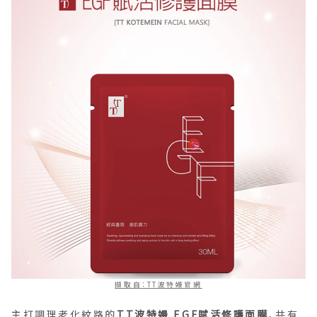
擷取自：TT波特嫚官網
主打調理老化紋路的
TT波特嫚 EGF賦活修護面膜
，共有