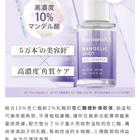
結合10％杏仁酸與2％乳酸的
杏仁酸微針美容液
，能溫和
代謝老廢角質、平滑粗糙膚觸，讓你在居家也能實現醫美
靈感煥膚。配方整合了分子量大而相對溫和的杏仁酸、構
成保濕因子的乳酸、幫助控油的水楊酸，三種酸類相得益
彰，全方位護理角質。