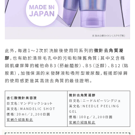
此外，每週1〜2次於洗臉後使用同系列的
微針去角質凝
膠
，也有助於清除毛孔中的污垢和陳舊角質；其中又含穩
固肌膚屏障的維他命B3（菸鹼醯胺）、B5（泛醇）、B12（鈷
胺素），加強保濕的米發酵液和吸附型玻尿酸，輕搓即掉屑
的使用感更是其高效去角質的最佳證明。
微針去角質凝膠
杏仁酸微針美容液
日文名：ニードルピーリングジェ
日文名：マンデリックショット
英文名：NEEDLE PEELING
英文名：MANDELIC SHOT
GEL
價格：20ml／2,200日圓
價格：100g／2,200日圓
官網介紹請點此
官網介紹請點此