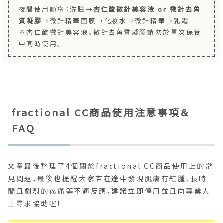
夜間使用順序：洗臉→
杏仁酸微針美容液 or 微針去角
質凝膠
→微針精華面膜→化妝水→微針精華→乳霜
※杏仁酸微針美容液、微針去角質凝膠請勿於單次保養
中同時使用。
fractional CC商品使用注意事項＆
FAQ
文章最後整理了4個關於fractional CC商品使用上的常
見問題，最後也提醒大家若在途中發現肌膚有紅腫、長時
間且劇烈的疼痛等不適反應，建議立即停用並且向專業人
士尋求協助喔！