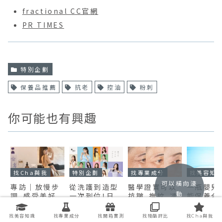
fractional CC官網
PR TIMES
特別企劃
保養品推薦
抗老
控油
粉刺
你可能也有興趣
找Cha與我
特別企劃
找專業成分
找美容知
可以橫向滾
專訪｜放慢步
從洗護到造型
醫學證實可以
一瓶嬰兒
動
調、感受美好，
一次到位！日
抗皺、撫紋、凍
能保養全
屬於小資女孩
本美髮品牌
齡的神奇成份
隱藏版保
的講究生活
「Promille」
「胜肽」到底是
器活用法
找美容知識
找專業成分
找開箱實測
找殘酷評比
找Cha與我