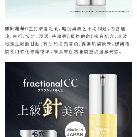
微針精華C
主打改善毛孔、暗沉與膚色不均問題，內含速
攻、直行、安定、浸透、持續等5種維他命C複合配方，以及
穩定型穀胱甘肽，有助於提亮膚色、促進肌膚換新。建議夜
間使用強化修護循環，讓肌膚在熟睡間重現澄澈光感。