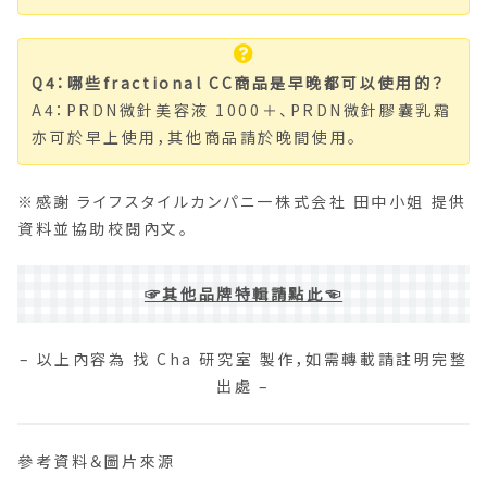
Q4：哪些fractional CC商品是早晚都可以使用的？
A4：PRDN微針美容液 1000＋、PRDN微針膠囊乳霜
亦可於早上使用，其他商品請於晚間使用。
※感謝 ライフスタイルカンパニ一株式会社 田中小姐 提供
資料並協助校閱內文。
☞其他品牌特輯請點此☜
– 以上內容為 找 Cha 研究室 製作，如需轉載請註明完整
出處 –
參考資料＆圖片來源