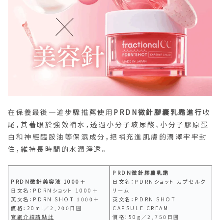
在保養最後一道步驟推薦使用
PRDN微針膠囊乳霜進行
收
尾，其著眼於強效補水，透過小分子玻尿酸、小分子膠原蛋
白和神經醯胺油等保濕成分，把補充進肌膚的潤澤牢牢封
住，維持長時間的水潤淨透。
PRDN微針膠囊乳霜
PRDN微針美容液 1000＋
日文名：PDRNショット カプセルク
日文名：PDRNショット 1000＋
リーム
英文名：PDRN SHOT 1000＋
英文名：PDRN SHOT
價格：20ml／2,200日圓
CAPSULE CREAM
官網介紹請點此
價格：50g／2,750日圓