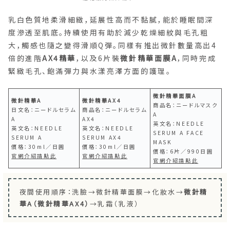
乳白色質地柔滑細緻，延展性高而不黏膩，能於睡眠間深
度滲透至肌底。持續使用有助於減少乾燥細紋與毛孔粗
大，觸感也隨之變得滑順Q彈。同樣有推出微針數量高出4
倍的進階
AX4精華
，以及6片裝
微針精華面膜A
，同時完成
緊緻毛孔、飽滿彈力與水漾亮澤方面的護理。
微針精華面膜A
微針精華A
微針精華AX4
商品名：ニードルマスク
日文名：ニードルセラム
商品名：ニードルセラム
A
A
AX4
英文名：NEEDLE
英文名：NEEDLE
英文名：NEEDLE
SERUM A FACE
SERUM A
SERUM AX4
MASK
價格：30ml／日圓
價格：30ml／日圓
價格：6片／990日圓
官網介紹請點此
官網介紹請點此
官網介紹請點此
夜間使用順序：洗臉→微針精華面膜→化妝水→
微針精
華A（微針精華AX4）
→乳霜（乳液）