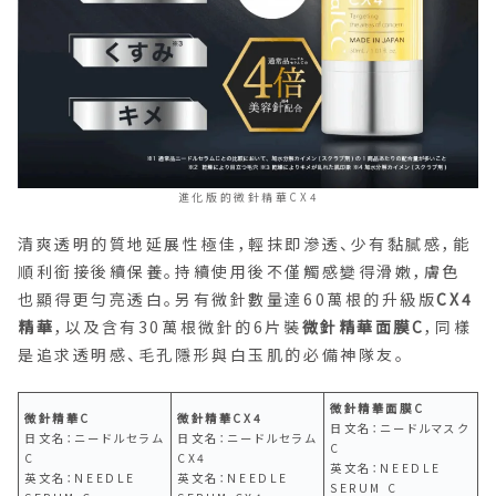
進化版的微針精華CX4
清爽透明的質地延展性極佳，輕抹即滲透、少有黏膩感，能
順利銜接後續保養。持續使用後不僅觸感變得滑嫩，膚色
也顯得更勻亮透白。另有微針數量達60萬根的升級版
CX4
精華
，以及含有30萬根微針的6片裝
微針精華面膜C
，同樣
是追求透明感、毛孔隱形與白玉肌的必備神隊友。
微針精華面膜C
微針精華C
微針精華CX4
日文名：ニードルマスク
日文名：ニードルセラム
日文名：ニードルセラム
C
C
CX4
英文名：NEEDLE
英文名：NEEDLE
英文名：NEEDLE
SERUM C