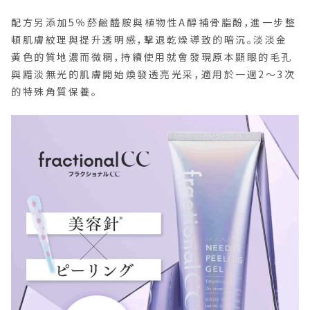
配方另添加5％菸鹼醯胺與植物性A醇補骨脂酚，進一步整
頓肌膚紋理與提升透明感，擊退乾燥導致的暗沉。淡淡金
黃色的質地濃而微稠，持續使用就會發現原本顯眼的毛孔
與黯淡無光的肌膚開始煥發透亮光采，適用於一週2〜3次
的特殊角質保養。