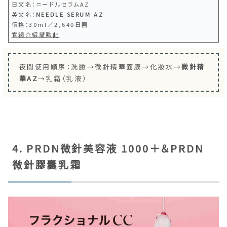
日文名：ニードルセラムAZ
英文名：
NEEDLE SERUM AZ
價格：30ml／2,640日圓
官網介紹請點此
夜間使用順序：洗臉→微針精華面膜→化妝水→
微針精
華AZ
→乳霜（乳液）
4. PRDN微針美容液 1000＋＆PRDN
微針膠囊乳霜