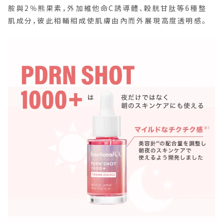
胺與2％熊果素，外加維他命C誘導體、穀胱甘肽等6種整
肌成分，彼此相輔相成使肌膚由內而外展現高度透明感。