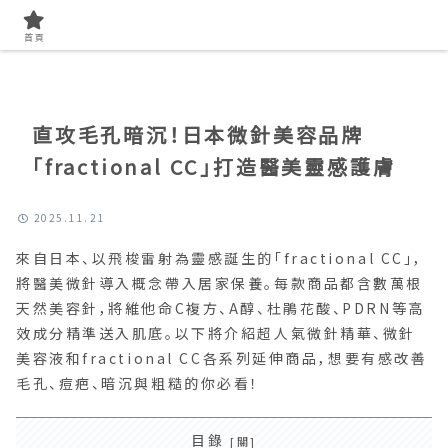
首頁
特別企劃
首頁
直攻毛孔暗沉！日本微針美容品牌
「fractional CC」打造醫美靈感護膚
2025.11.21
來自日本、以飛梭雷射為靈感誕生的「fractional CC」，
將醫美微針導入概念帶入居家保養。每款商品都含數萬根
天然美容針，將維他命C複方、A醇、杜鵑花酸、PDRN等高
效成分精準送入肌底。以下將介紹超人氣微針精華、微針
美容液和fractional CC各系列延伸商品，想要有感改善
毛孔、痘疤、暗沉與粗糙的你必看！
目錄