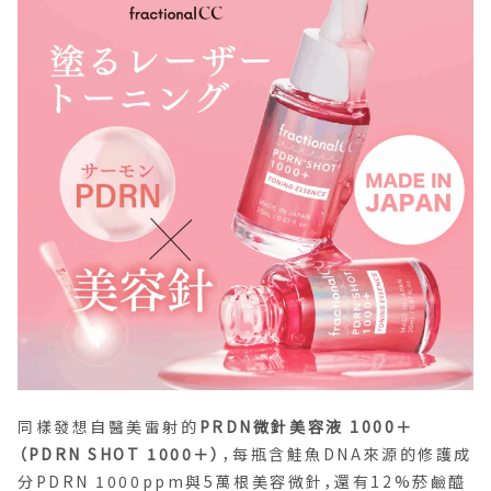
同樣發想自醫美雷射的
PRDN微針美容液 1000＋
（PDRN SHOT 1000＋）
，每瓶含鮭魚DNA來源的修護成
分PDRN 1000ppm與5萬根美容微針，還有12%菸鹼醯