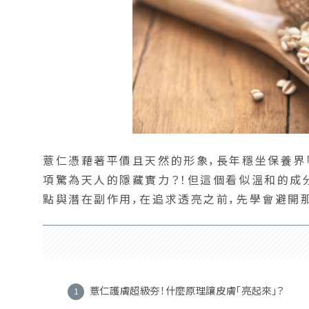
薏仁憑藉著平價且天然的形象，長年穩坐保養界
項驚為天人的隱藏實力？！但這個看似溫和的成
點與潛在副作用，在追求透亮之前，先學會避開
薏仁護膚超級夯！什麼原理讓皮膚「亮起來」？