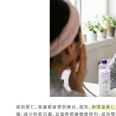
提到薏仁，普遍都會想到美白、提亮，
原理是薏仁
謝，減少色素沉澱。且當角質層健康排列，成為堅