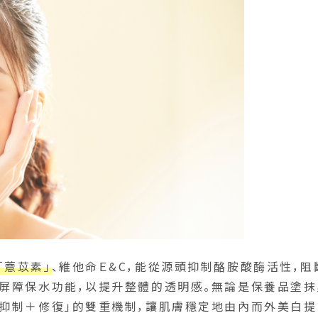
「薏苡素」
、維他命Ｅ&C，能從源頭抑制酪胺酸酶活性，阻
化屏障保水功能，以提升整體的透明感。無論是保養品塗抹
「抑制＋修復」的雙重機制，讓肌膚穩定地由內而外美白提