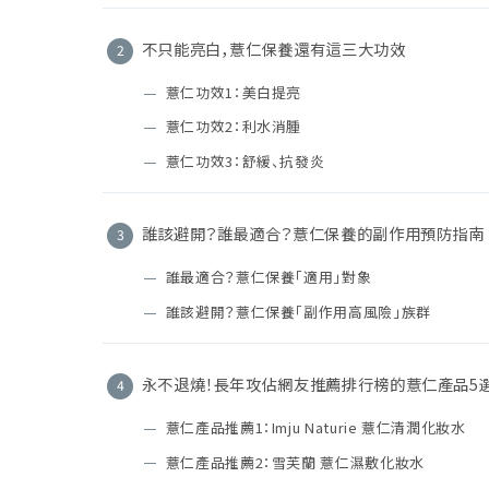
不只能亮白，薏仁保養還有這三大功效
薏仁功效1：美白提亮
薏仁功效2：利水消腫
薏仁功效3：舒緩、抗發炎
誰該避開？誰最適合？薏仁保養的副作用預防指南
誰最適合？薏仁保養「適用」對象
誰該避開？薏仁保養「副作用高風險」族群
永不退燒！長年攻佔網友推薦排行榜的薏仁產品5
薏仁產品推薦1：Imju Naturie 薏仁清潤化妝水
薏仁產品推薦2：雪芙蘭 薏仁濕敷化妝水