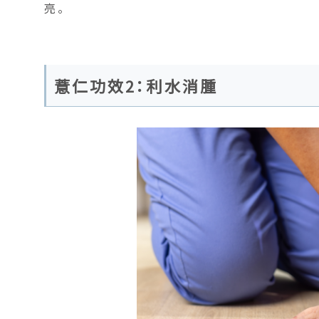
亮。
薏仁功效2：利水消腫