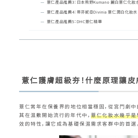
薏仁產品推薦3：日本熊野Kumano 麗白薏仁化妝
薏仁產品推薦4：蒂芬妮亞Divinia 薏仁潤白化妝水
薏仁產品推薦5：DHC薏仁精華
薏仁護膚超級夯！什麼原理讓皮
薏仁常年在保養界的地位相當穩固，從宮鬥劇中
其在濕敷開始流行的年代中，
薏仁化妝水幾乎是
效的特性，讓它成為基礎保濕需求客群中的首選