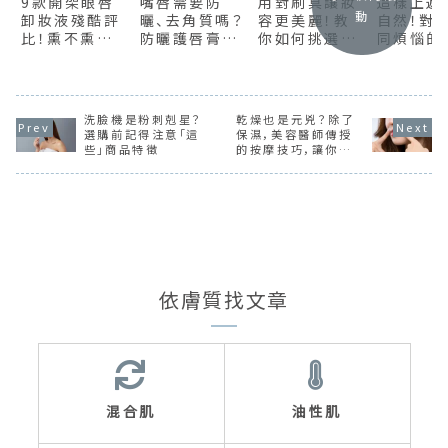
9款開架眼唇
嘴唇需要防
用對刷具讓妝
這樣上遮
動
卸妝液殘酷評
曬、去角質嗎？
容更美麗！教
自然！對
比！熏不熏眼？
防曬護唇膏怎
你如何挑選彩
同煩惱的
防水型卸得掉
麼挑？唇部保
妝刷及推薦的
選用技巧
嗎？一次實測
養全攻略
清潔方式介紹
給你看！
洗臉機是粉刺剋星？
乾燥也是元兇？除了
選購前記得注意「這
保濕，美容醫師傳授
些」商品特徵
的按摩技巧，讓你從
源頭消除法令紋！
依膚質找文章
混合肌
油性肌