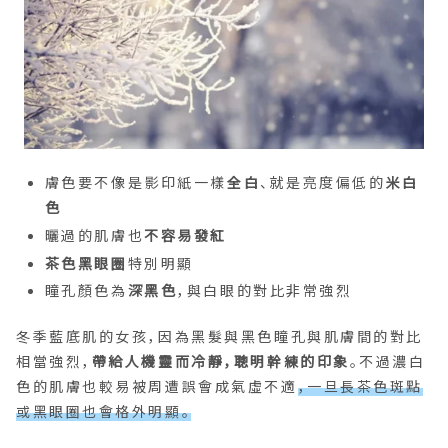
膚色要不像是影印紙一樣
全白
、就是亮度偏低的
米白
色
曬過的肌膚也
不容易發紅
茶色黑眼圈
特別明顯
瞳孔顏色為
深黑色
，與白眼的對比非常強烈
冬季藍底肌的女孩，因為黑髮與黑色瞳孔與肌膚間的對比
相當強烈，
帶給人機靈而冷靜，聰明幹練的印象
。不過濃白
色的肌膚也較易被周遭誤會成氣虛不適
，一旦長茶色斑點
或黑眼圈也會格外明顯。