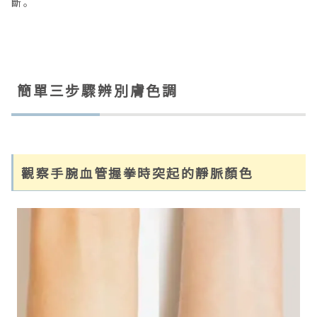
斷。
簡單三步驟辨別膚色調
觀察手腕血管握拳時突起的靜脈顏色