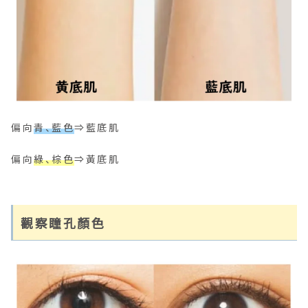
偏向
青、藍色
⇒藍底肌
偏向
綠、棕色
⇒黃底肌
觀察瞳孔顏色