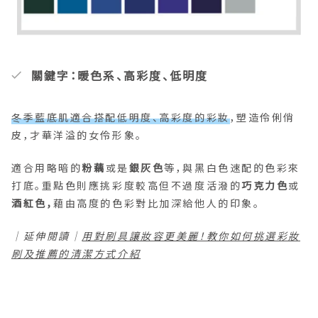
關鍵字：暖色系、高彩度、低明度
冬季藍底肌適合搭配低明度、高彩度的彩妝
，塑造伶俐俏
皮，才華洋溢的女伶形象。
適合用略暗的
粉藕
或是
銀灰色
等，與黑白色速配的色彩來
打底。重點色則應挑彩度較高但不過度活潑的
巧克力色
或
酒紅色，
藉由高度的色彩對比加深給他人的印象。
｜延伸閱讀｜
用對刷具讓妝容更美麗！教你如何挑選彩妝
刷及推薦的清潔方式介紹