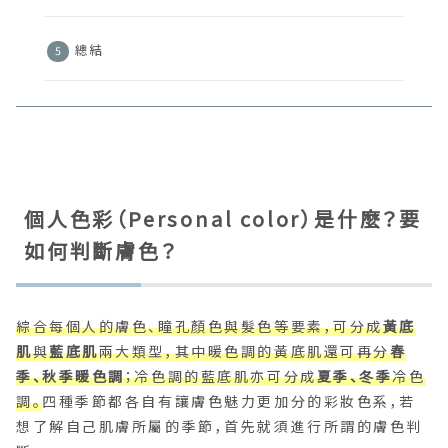
總結
個人色彩（Personal color）是什麼？要
如何判斷膚色？
綜合每個人的膚色、瞳孔顏色與髮色等要素，可分成
黃底
肌
與
藍底肌
兩大類型，其中暖色調的黃底肌還可再分
春
季、秋季暖色調
；冷色調的藍底肌亦可分成
夏季、冬季
冷色
調。
四種季節都各自有讓膚色魅力更加分的彩妝色系，若
想了解自己肌膚所屬的季節，首先就須進行所謂的膚色判