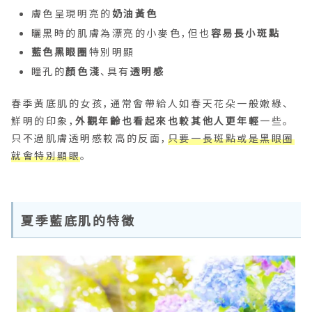
膚色呈現明亮的
奶油黃色
曬黑時的肌膚為漂亮的小麥色，但也
容易長小斑點
藍色黑眼圈
特別明顯
瞳孔的
顏色淺
、具有
透明感
春季黃底肌的女孩，通常會帶給人如春天花朵一般嫩綠、
鮮明的印象，
外觀年齡也看起來也較其他人更年輕
一些。
只不過肌膚透明感較高的反面，
只要一長斑點或是黑眼圈
就會特別顯眼
。
夏季藍底肌的特徵