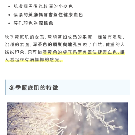
肌膚曬黑後為較深的小麥色
偏濃的
黃底偶爾會蓋住健康血色
瞳孔顏色為
深棕色
秋季黃底肌的女孩，環繞著如成熟的果實一樣帶有溫暖、
沉穩的氛圍。
深茶色的頭髮與瞳孔
展現了自然、穩重的大
姊姊印象，只可惜
濃黃色的膚底偶爾會蓋住健康血色，讓
人看起來有病懨懨的感覺。
冬季藍底肌的特徵