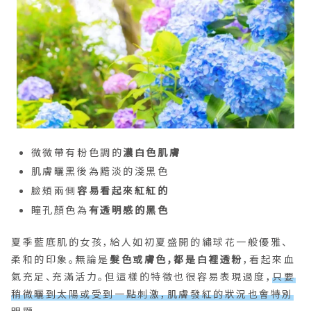
微微帶有粉色調的
濃白色肌膚
肌膚曬黑後為黯淡的淺黑色
臉頰兩側
容易看起來紅紅的
瞳孔顏色為
有透明感的黑色
夏季藍底肌的女孩，給人如初夏盛開的繡球花一般優雅、
柔和的印象。無論是
髮色或膚色，都是白裡透粉
，看起來血
氣充足、充滿活力。但這樣的特徵也很容易表現過度，
只要
稍微曬到太陽或受到一點刺激，肌膚發紅的狀況也會特別
明顯
。