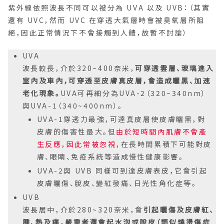
紫外線依照波長不同可以被分為 UVA 以及 UVB：（其實
還有 UVC，然而 UVC 在穿透大氣層時會被臭氧層所阻
絕，因此正常情況下不會接觸到人體，故暫不討論）
UVA
波長較長，介於320~400奈米，
可穿透雲層、玻璃進入
室內及車內，可穿透至皮膚真皮層，會造成曬黑、加速
老化現象。
UVA可再細分為UVA-2（320~340nm）
與UVA-1（340~400nm）。
UVA-1穿透力最強，可達真皮層使皮膚曬黑，對
皮膚的傷害性最大。但
由於短時間內肌膚不會產
生反應，因此常被忽視
，在長時間累積下可能對皮
膚、眼睛、免疫系統等造成慢性健康影響。
UVA-2與 UVB 同樣可到達皮膚表皮，它會引起
皮膚曬傷、脫皮、變紅發痛、日光性角化症等。
UVB
波長居中，介於280~320奈米，會
引起曬傷及皮膚紅、
腫、熱及痛，嚴重者還會起水泡或脫皮（類似燒燙傷症