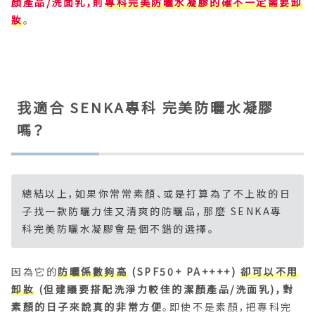
顏產品/洗面乳，則
專科完美防曬水凝膠的確不一定需要卸
妝
。
我適合 SENKA專科 完美防曬水凝膠
嗎？
總結以上，如果你常常素顏、或是打算為了不上妝的日
子找一款防曬力佳又清爽的防曬品，那麼 SENKA專
科完美防曬水凝膠會是個不錯的選擇。
因為它的
防曬係數夠高
(SPF50+ PA++++)
卻可以不用
卸妝
(但建議要搭配洗淨力較佳的潔顏產品/洗面乳)，對
素顏的日子來說真的非常方便
。即使不是素顏，把專科完