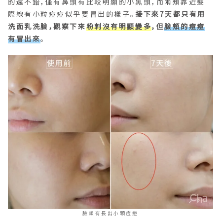
的還不錯，僅有鼻頭有比較明顯的小黑頭，而兩頰靠近髮
際線有小粒痘痘似乎要冒出的樣子。
接下來7天都只有用
洗面乳洗臉，觀察下來
粉刺沒有明顯變多
，但
臉頰的痘痘
有冒出來
。
臉頰有長出小顆痘痘