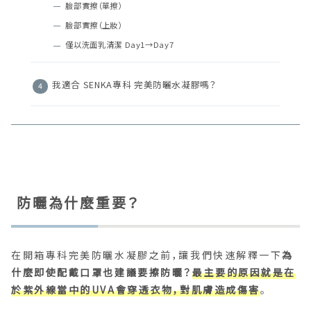
臉部實擦（單擦）
臉部實擦（上妝）
僅以洗面乳清潔 Day1→Day7
我適合 SENKA專科 完美防曬水凝膠嗎？
防曬為什麼重要？
在開箱專科完美防曬水凝膠之前，讓我們快速解釋一下
為
什麼即使配戴口罩也建議要擦防曬？
最主要的原因就是在
於紫外線當中的UVA會穿透衣物，對肌膚造成傷害
。