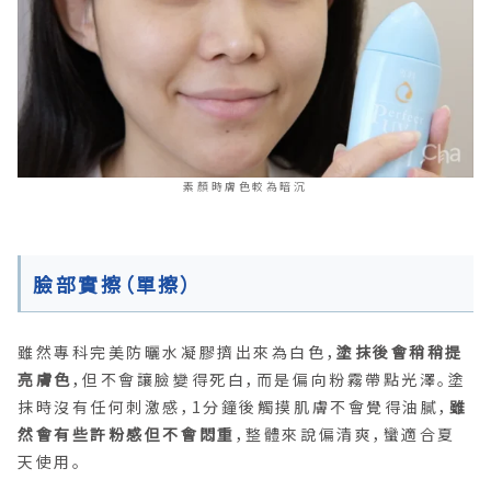
素顏時膚色較為暗沉
臉部實擦（單擦）
雖然專科完美防曬水凝膠擠出來為白色，
塗抹後會稍稍提
亮膚色
，但不會讓臉變得死白，而是偏向粉霧帶點光澤。塗
抹時沒有任何刺激感，1分鐘後觸摸肌膚不會覺得油膩，
雖
然會有些許粉感但不會悶重
，整體來說偏清爽，蠻適合夏
天使用。