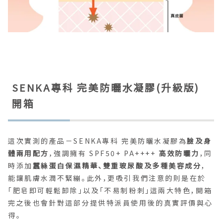
SENKA專科 完美防曬水凝膠(升級版)
開箱
這次實測的產品－SENKA專科 完美防曬水凝膠為
臉及身
體兩用配方
，強調擁有 SPF50+ PA++++
高效防曬力
，同
時添加
蠶絲蛋白保濕精華、雙重玻尿酸及多種美容成分
，
能讓肌膚水潤不緊繃。此外，更吸引我們注意的則是在於
「肥皂即可輕鬆卸除」以及「不易制粉刺」這兩大特色，開箱
完之後也會針對這部分提供特派員使用後的真實評價與心
得。