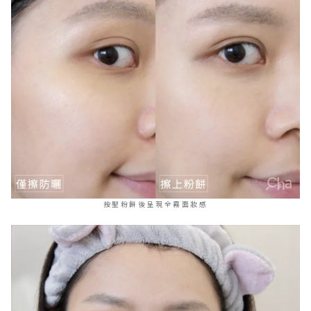
按壓粉餅後呈現全霧面妝感