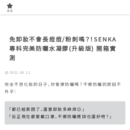
首頁
找開箱實測
首頁
免卸妝不會長痘痘/粉刺嗎？！SENKA
專科完美防曬水凝膠(升級版) 開箱實
測
2021.08.12
完全不想化妝的日子，你會擦防曬嗎？不擦防曬的原因不
外乎：
「都已經素顏了，還要卸妝多麻煩😐」
「反正現在都要戴口罩，不擦防曬應該也還好吧？」