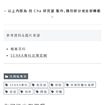
⠀⠀
– 以上內容為 找 Cha 研究室 製作，請勿部分或全部轉載
–
參考資料＆圖片來源
維基百科
SENKA專科台灣官網
找開箱實測
SENKA專科
乾性肌
卸妝
完美防曬水凝膠
痘痘
粉刺
開箱
防曬