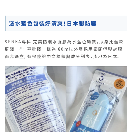
淺水藍色包裝好清爽！日本製防曬
SENKA專科 完美防曬水凝膠為水藍色罐裝，瓶身比舊款
更淺一些，容量擇一樣為 80ml。外層採用密閉塑膠封膜
而非紙盒，有完整的中文標籤與成分列表，產地為日本。