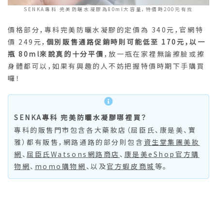
SENKA專科 完美防曬水凝膠為80ml大容量，特價時200元有找
價格部分，專科完美防曬水凝膠的定價為 340元，官網特
價 249元，
個別販售通路促銷時則可能低至 170元，以一
瓶 80ml來說真的十分平價
，放一瓶在家裡無論擦臉或擦
身體都可以，如果有興趣的人不妨把握特價時期下手購買
囉！
SENKA專科 完美防曬水凝膠哪裡買？
專科的販售門市包含各大藥妝店（屈臣氏、康是美、寶
雅）都有販售，網路通路的部分則包含
資生堂集團美妝
網
、
屈臣氏Watsons網路商店
、
康是美eShop官方購
物網
、
momo購物網
、以及
官方蝦皮商城
等。
⠀⠀