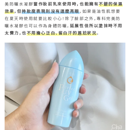
美防曬水凝膠
當作妝前乳來使用時，也能擁有
不錯的保濕
效果
，但
持妝度表現則沒有這麼亮眼
，如果是油性肌想要
在夏天時使用就要比較小心！除了臉部之外，專科完美防
曬水凝膠也可以作為身體防曬，
延展性佳所以塗抹時不用
太費力，也
不用擔心泛白、留白汗的尷尬狀況
。